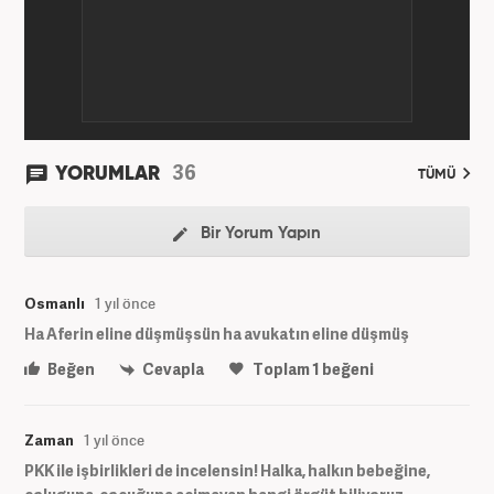
36
YORUMLAR
TÜMÜ
Bir Yorum Yapın
Osmanlı
1 yıl önce
Ha Aferin eline düşmüşsün ha avukatın eline düşmüş
Beğen
Cevapla
Toplam
1
beğeni
Zaman
1 yıl önce
PKK ile işbirlikleri de incelensin! Halka, halkın bebeğine,