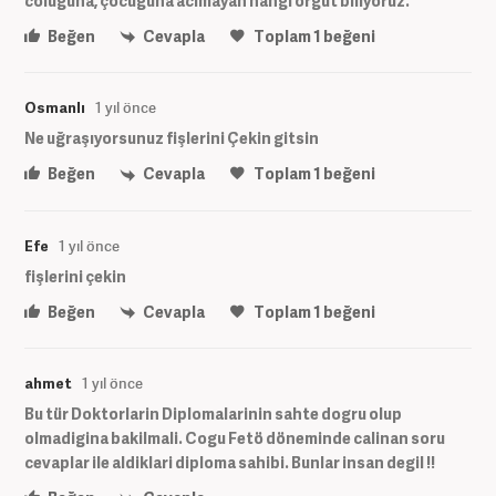
coluguna, çocuğuna acimayan hangi örgüt biliyoruz.
Beğen
Cevapla
Toplam
1
beğeni
Osmanlı
1 yıl önce
Ne uğraşıyorsunuz fişlerini Çekin gitsin
Beğen
Cevapla
Toplam
1
beğeni
Efe
1 yıl önce
fişlerini çekin
Beğen
Cevapla
Toplam
1
beğeni
ahmet
1 yıl önce
Bu tür Doktorlarin Diplomalarinin sahte dogru olup
olmadigina bakilmali. Cogu Fetö döneminde calinan soru
cevaplar ile aldiklari diploma sahibi. Bunlar insan degil !!