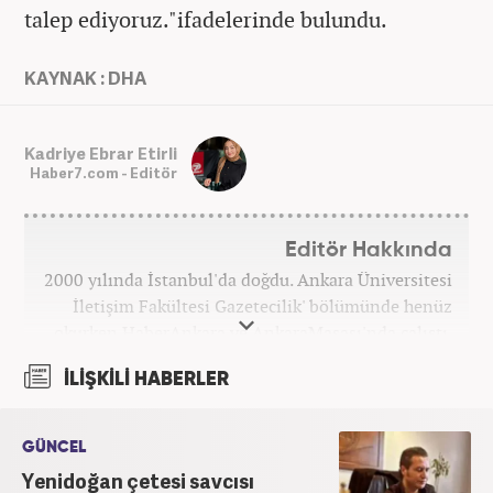
talep ediyoruz."ifadelerinde bulundu.
KAYNAK : DHA
Kadriye Ebrar Etirli
Haber7.com - Editör
Editör Hakkında
2000 yılında İstanbul'da doğdu. Ankara Üniversitesi
İletişim Fakültesi Gazetecilik' bölümünde henüz
okurken HaberAnkara ve AnkaraMasası'nda çalıştı.
2022 yılındaki mezuniyetinin ardından Beyaz TV'de
İLİŞKİLİ HABERLER
'Haber Editörü' pozisyonunda görev aldı. 2024
yılının Şubat ayından itibaren Haber7'deki Gündem
Editörü kariyerine devam etmektedir.
GÜNCEL
Yenidoğan çetesi savcısı