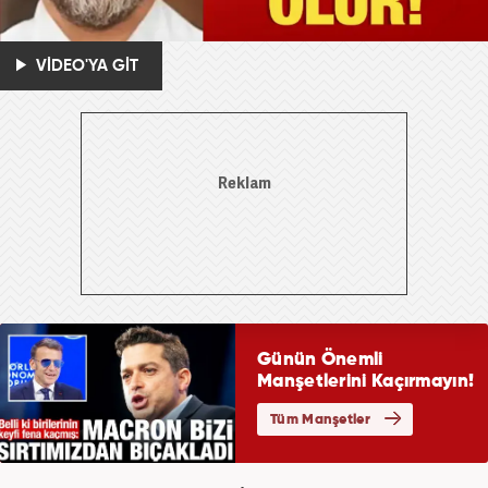
VİDEO'YA GİT