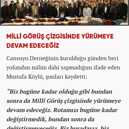
MİLLÎ GÖRÜŞ ÇİZGİSİNDE YÜRÜMEYE
DEVAM EDECEĞİZ
Cansuyu Derneğinin kurulduğu günden beri
yolundan milim dahi sapmadığını ifade eden
Mustafa Köylü, şunları kaydetti:
“Biz bugüne kadar olduğu gibi bundan
sonra da Millî Görüş çizgisinde yürümeye
devam edeceğiz. Rotamızı bugüne kadar
değiştirmedik, bundan sonra da
değiştirmeyeceğiz. Biz buradayız, biz