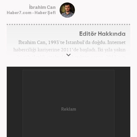
İbrahim Can
Haber7.com - Haber Şefi
Editör Hakkında
İbrahim Can, 1993'te İstanbul'da doğdu. İnternet
haberciliği kariyerine 2011’de başladı. İki yıla yakın
küçük ölçekli sitelerde çalıştıktan sonra, 2012'nin
Ekim ayında yenisafak.com'a başladı. 6,5 yıl çalıştığı
yenisafak.com'da Gündem, Eğitim, Hayat, Dünya,
Spor ve Video kategorilerinde çalıştı. Bir süre akşam
sorumluluğu yaptı. Son olarak Ana Sayfa Editörü
oldu. 2019'un Haziran ayında Haber7'de Gündem
Editörü olarak göreve başladı. Hem Haber7 hem de
Yeni Şafak'ta kültür sanat, eğitim ve siyaset alanları
başta olmak üzere birçok alanda özel haber,
infografik ve video hazırladı. Hala Haber7'de Haber
Şefi olarak çalışmalarına devam etmektedir.