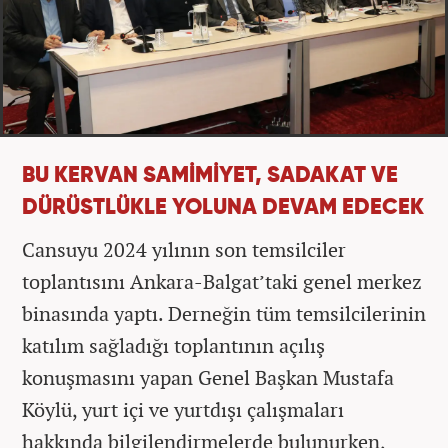
BU KERVAN SAMİMİYET, SADAKAT VE
DÜRÜSTLÜKLE YOLUNA DEVAM EDECEK
Cansuyu 2024 yılının son temsilciler
toplantısını Ankara-Balgat’taki genel merkez
binasında yaptı. Derneğin tüm temsilcilerinin
katılım sağladığı toplantının açılış
konuşmasını yapan Genel Başkan Mustafa
Köylü, yurt içi ve yurtdışı çalışmaları
hakkında bilgilendirmelerde bulunurken,