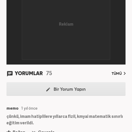
'Editör' olarak devam ediyor.
75
YORUMLAR
TÜMÜ
Bir Yorum Yapın
memo
1 yıl önce
çünkü, imam hatiplilere yıllarca fizil, kmyai matematik sınırlı
eğitim verildi.