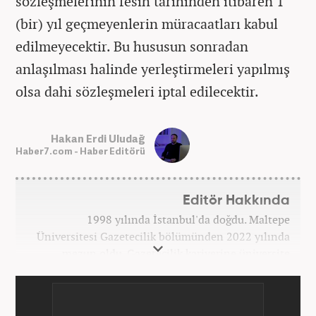
sözleşmelerinin fesih tarihinden itibaren 1
(bir) yıl geçmeyenlerin müracaatları kabul
edilmeyecektir. Bu hususun sonradan
anlaşılması halinde yerleştirmeleri yapılmış
olsa dahi sözleşmeleri iptal edilecektir.
Hakan Erdi Uludağ
Haber7.com - Haber Editörü
Editör Hakkında
1998 yılında İstanbul'da doğdu. Maltepe
Üniversitesi Gazetecilik bölümünden 2022 yılında
mezun oldu. Gazetecilik kariyerine üniversite
yıllarında okurken başladı. 4 yıldır aktif olarak
Gazetecilik kariyerini sürdürüyor. Meslek hayatına
Kanal 7 Medya Grubu'na bağlı Haber7.com'da