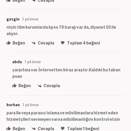
Beğen
Cevapla
gezgin
1 yıl önce
niçin tüm kurumlarda kpss 70 barajı var da, diyanet 50 ile
alıyor.
Beğen
Cevapla
Toplam
4
beğeni
abdu
1 yıl önce
çarpıtma var.İnternetten biraz araştır.Kaldıki bu taban
puan
Beğen
Cevapla
burhan
1 yıl önce
para ile veya parasız islama ve müslümanlara hizmet eden
hizmetçileri sevmeyen varsa müslümanlığını kontrol etsin
Beğen
Cevapla
Toplam
1
beğeni