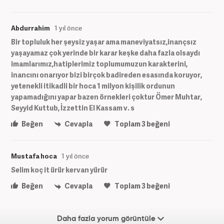
Abdurrahim
1 yıl önce
Bir topluluk her şeysiz yaşar ama maneviyatsız,inançsız
yaşayamaz çok yerinde bir karar keşke daha fazla olsaydı
imamlarımız,hatiplerimiz toplumumuzun karakterini,
inancını onarıyor bizi birçok badireden esasında koruyor,
yetenekli itikadli bir hoca 1 milyon kişilik ordunun
yapamadığını yapar bazen örnekleri çoktur Ömer Muhtar,
Seyyid Kuttub, İzzettin El Kassam v. s
Beğen
Cevapla
Toplam
3
beğeni
Mustafa hoca
1 yıl önce
Selim koç it ürür kervan yürür
Beğen
Cevapla
Toplam
3
beğeni
Daha fazla yorum görüntüle