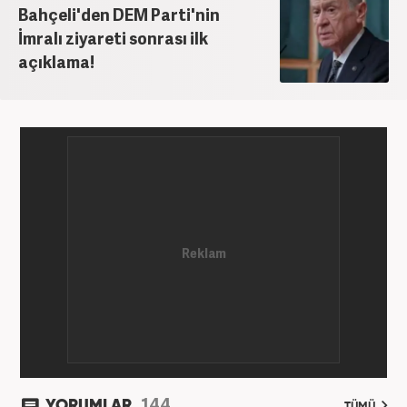
Bahçeli'den DEM Parti'nin
İmralı ziyareti sonrası ilk
açıklama!
144
YORUMLAR
TÜMÜ