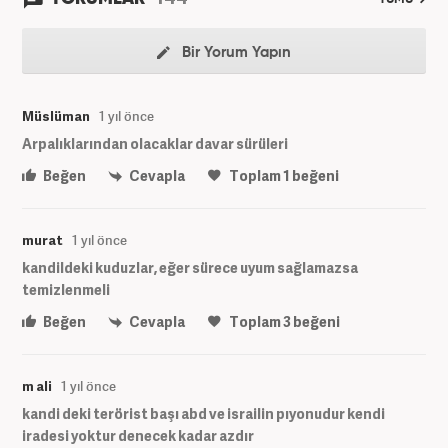
Bir Yorum Yapın
Müslüman
1 yıl önce
Arpalıklarından olacaklar davar sürüleri
Beğen
Cevapla
Toplam
1
beğeni
murat
1 yıl önce
kandildeki kuduzlar, eğer sürece uyum sağlamazsa
temizlenmeli
Beğen
Cevapla
Toplam
3
beğeni
m ali
1 yıl önce
kandi deki terörist başı abd ve israilin pıyonudur kendi
iradesi yoktur denecek kadar azdır