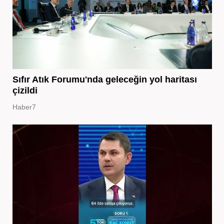
Sıfır Atık Forumu'nda geleceğin yol haritası
çizildi
Haber7