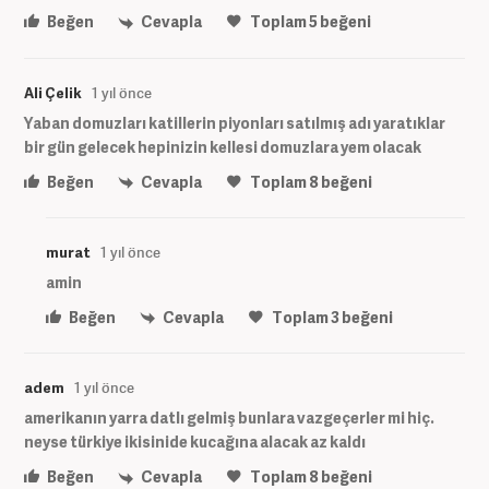
Beğen
Cevapla
Toplam
5
beğeni
Ali Çelik
1 yıl önce
Yaban domuzları katillerin piyonları satılmış adı yaratıklar
bir gün gelecek hepinizin kellesi domuzlara yem olacak
Beğen
Cevapla
Toplam
8
beğeni
murat
1 yıl önce
amin
Beğen
Cevapla
Toplam
3
beğeni
adem
1 yıl önce
amerikanın yarra datlı gelmiş bunlara vazgeçerler mi hiç.
neyse türkiye ikisinide kucağına alacak az kaldı
Beğen
Cevapla
Toplam
8
beğeni