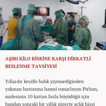
AŞIRI KİLO RİSKİNE KARŞI DİKKATLİ
BESLENME TAVSİYESİ
Yıllardır keyifle balık yiyemediğinden
yakınan hastasına hamsi ısmarlayan Pirhan,
midesinin 10 kattan fazla büyüdüğü için
bundan sonraki bir yıllık süreçte açlık hissi