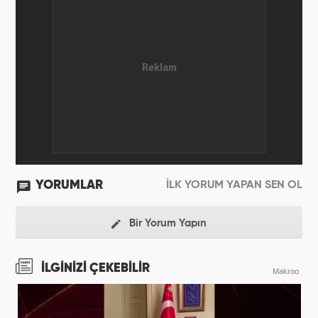
2011 yılında attı. 13 yıllık profesyonel meslek
hayatında SEO içerik ve muhabirlik de dahil olmak
üzere ağırlıklı olarak gündem, dünya, ekonomi, spor
ve teknoloji kategorilerinde birçok haber ve
röportaja imza atarak galeri ve video hazırladı.
Bahadır Alemdar, meslek hayatına Haber7.com'da
aktif olarak devam etmektedir.
YORUMLAR
İLK YORUM YAPAN SEN OL
Bir Yorum Yapın
İLGİNİZİ ÇEKEBİLİR
Makroo