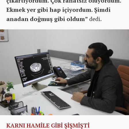
çıkartıyordum. Çok rahatsız oluyordum.
Ekmek yer gibi hap içiyordum. Şimdi
anadan doğmuş gibi oldum”
dedi.
KARNI HAMİLE GİBİ ŞİŞMİŞTİ