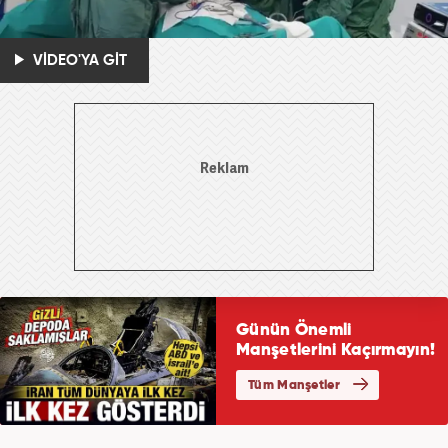
VİDEO'YA GİT