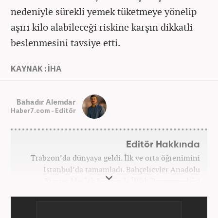
nedeniyle sürekli yemek tüketmeye yönelip
aşırı kilo alabileceği riskine karşın dikkatli
beslenmesini tavsiye etti.
KAYNAK : İHA
Bahadır Alemdar
Haber7.com - Editör
Editör Hakkında
Trabzon’da dünyaya geldi. İlk ve orta öğrenimini
İstanbul’da tamamladı. Bahçelievler Anadolu
Ticaret Meslek Lisesinde ‘Web Programcılığı’
bölümünden mezun oldu. Yüksek öğrenimini,
Atatürk Üniversitesinde ‘Yeni Medya ve Gazetecilik’
mezunu olarak tamamladı. Gazeteciliğe ilk adımını