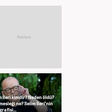
m İleri kimdir? Neden öldü?
 mesleği ne? Selim İleri'nin
rafisi...