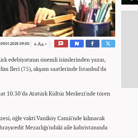
09.01.2025 09:50
Türk edebiyatının önemli isimlerinden yazar,
lim İleri (75), akşam saatlerinde İstanbul'da
aat 10.30'da Atatürk Kültür Merkezi'nde tören
zesi, öğle vakti Vaniköy Camii'nde kılınacak
ayıcedit Mezarlığı'ndaki aile kabristanında