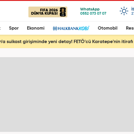
I
FIFA 2026
DÜNYA KUPASI
2
t
Spor
Ekonomi
Otomobil
Res
'a suikast girişiminde yeni detay! FETÖ'cü Karatepe'nin itirafı