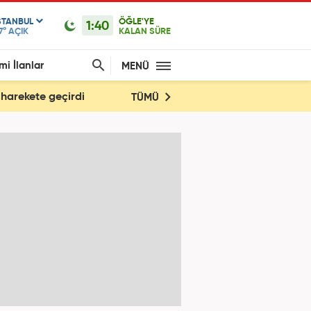
STANBUL
ÖĞLE'YE
1:40
7°
AÇIK
KALAN SÜRE
mi İlanlar
MENÜ
 harekete geçirdi
TÜMÜ