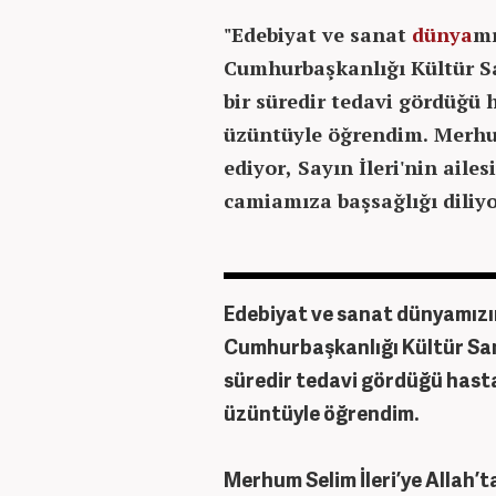
"Edebiyat ve sanat
dünya
mı
Cumhurbaşkanlığı Kültür Sa
bir süredir tedavi gördüğü 
üzüntüyle öğrendim. Merhum
ediyor, Sayın İleri'nin aile
camiamıza başsağlığı diliy
Edebiyat ve sanat dünyamızın
Cumhurbaşkanlığı Kültür Sana
süredir tedavi gördüğü hasta
üzüntüyle öğrendim.
Merhum Selim İleri’ye Allah’