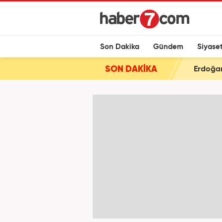
Son Dakika
Gündem
Siyase
SON DAKİKA
Erdoğan