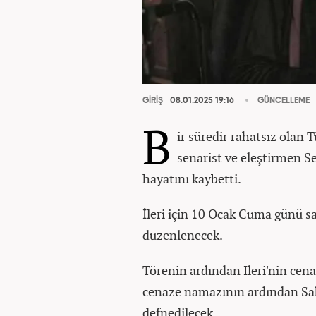
GİRİŞ
08.01.2025 19:16
GÜNCELLEME
B
ir süredir rahatsız olan 
senarist ve eleştirmen Se
hayatını kaybetti.
İleri için 10 Ocak Cuma günü s
düzenlenecek.
Törenin ardından İleri'nin cena
cenaze namazının ardından Sahr
defnedilecek.