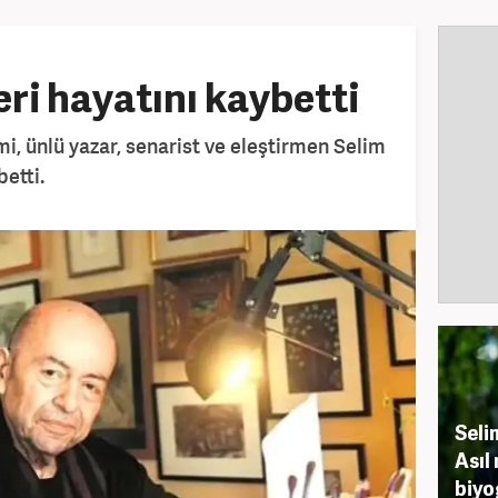
eri hayatını kaybetti
i, ünlü yazar, senarist ve eleştirmen Selim
betti.
Seli
Asıl
biyog