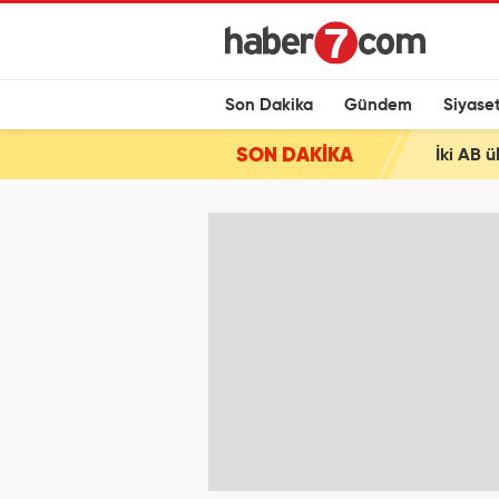
Son Dakika
Gündem
Siyase
SON DAKİKA
İki AB ü