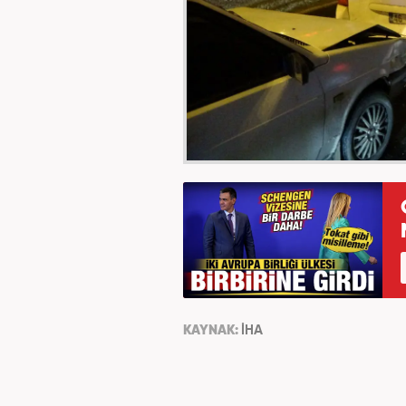
KAYNAK:
İHA