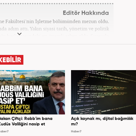
Editör Hakkında
tme Fakültesi'nin İşletme bölümünden mezun oldu.
a adım attı. Yakın siyasi tarih, yönetim ve politik
leğe başlamasındaki en önemli etken oldu. Sırasıyla
 Haber'de gündem ve politika editörlüğü görevinde
syonun olduğu, Hakikat ötesi siyasetin (Post truth
dünyasında, tahrif edilen olguları savunmak, temiz
KEBİLİR
olmak ve kamuoyunun dijital-medya okuryazarlığını
gösteriyor. Dijital medya kariyeri Haber 7'de devam
etmektedir.
Bakan Çiftçi: Rabb'im bana
Açık kaynak mı, dijital bağımlılık
Kudüs Valiliğini nasip et
mı?
aber7
Haber7