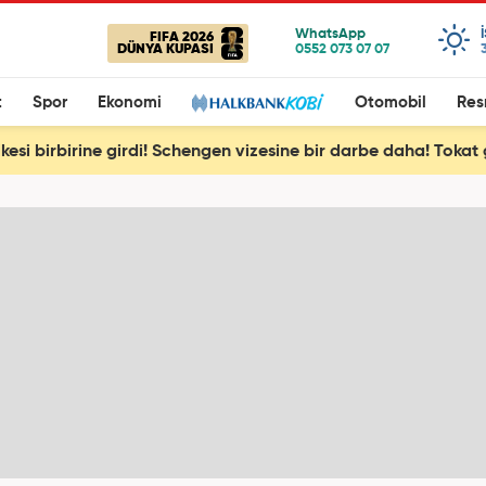
FIFA 2026
DÜNYA KUPASI
t
Spor
Ekonomi
Otomobil
Res
lkesi birbirine girdi! Schengen vizesine bir darbe daha! Tokat 