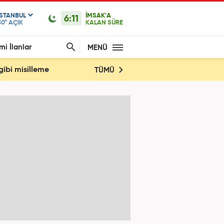
ISTANBUL
İMSAK'A
6:11
30°
AÇIK
KALAN SÜRE
mi İlanlar
MENÜ
gibi misilleme
TÜMÜ