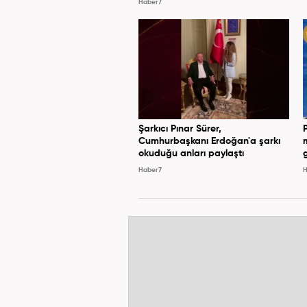
Haber7
Şarkıcı Pınar Sürer,
Cumhurbaşkanı Erdoğan'a şarkı
okuduğu anları paylaştı
Haber7
H