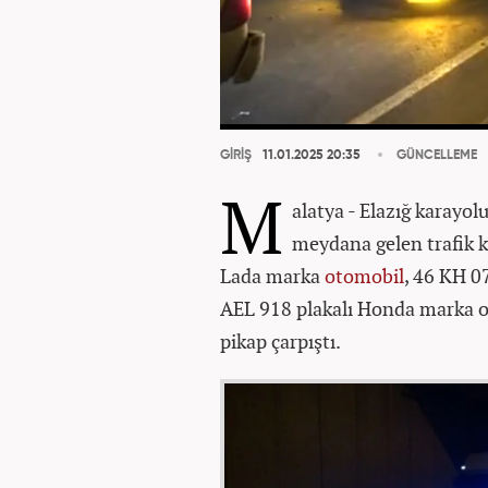
GİRİŞ
11.01.2025 20:35
GÜNCELLEME
M
alatya - Elazığ karayol
meydana gelen trafik k
Lada marka
otomobil
, 46 KH 07
AEL 918 plakalı Honda marka o
pikap çarpıştı.