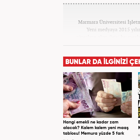
Marmara Üniversitesi İşle
Yeni medyaya 2015 yılınd
süreçlere olan ilgisi bu mes
Star, Güneş, Akşam ve A
bulundu. Her türlü dezenforma
politics) yaşandığı günümüz 
BUNLAR DA İLGİNİZİ ÇE
bilgi aktarımına yardımcı 
geliştirmek üzere çaba 
Hangi emekli ne kadar zam
alacak? Kalem kalem yeni maaş
tablosu! Memura yüzde 5 fark
H