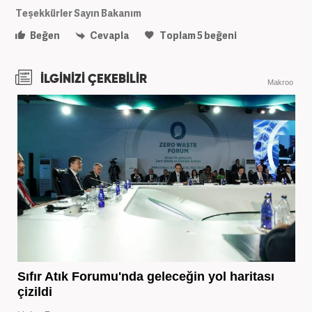
Teşekkürler Sayın Bakanım
Beğen
Cevapla
Toplam
5
beğeni
İLGİNİZİ ÇEKEBİLİR
Makroo
Sıfır Atık Forumu'nda geleceğin yol haritası
çizildi