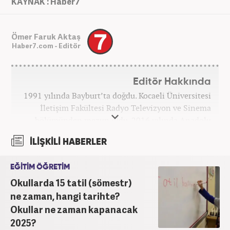
KAYNAK : Haber7
Ömer Faruk Aktaş
Haber7.com - Editör
Editör Hakkında
1991 yılında Bayburt’ta doğdu. Kocaeli Üniversitesi
İletişim Fakültesi Radyo Televizyon ve Sinema
bölümünden mezun oldu. 2016 yılında Anadolu
Ajansı'nda stajını yaptı. Yeni Şafak ve Akşam
İLİŞKİLİ HABERLER
Gazetesi'nde çalıştı. Nisan 2021'den bu yana
Haber7.com'da ‘Gündem Editörü’ olarak görev
EĞİTİM ÖĞRETİM
yapmaktadır.
Okullarda 15 tatil (sömestr)
ne zaman, hangi tarihte?
Okullar ne zaman kapanacak
2025?