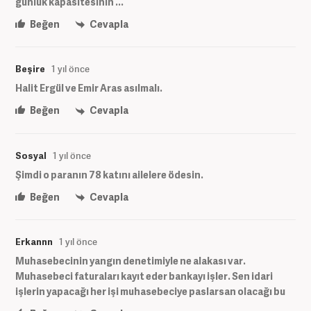
günlük kapasitesinin ...
Beğen
Cevapla
Beşire
1 yıl önce
Halit Ergül ve Emir Aras asılmalı.
Beğen
Cevapla
Sosyal
1 yıl önce
Şimdi o paranın 78 katını ailelere ödesin.
Beğen
Cevapla
Erkannn
1 yıl önce
Muhasebecinin yangın denetimiyle ne alakası var.
Muhasebeci faturaları kayıt eder bankayı işler. Sen idari
işlerin yapacağı her işi muhasebeciye paslarsan olacağı bu