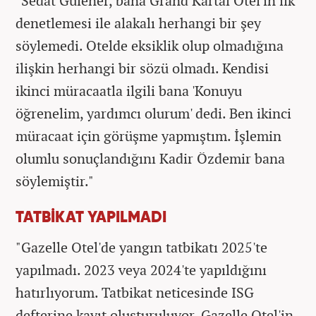
"Sedat Gülener, bana Grand Kartal Otel'in ilk
denetlemesi ile alakalı herhangi bir şey
söylemedi. Otelde eksiklik olup olmadığına
ilişkin herhangi bir sözü olmadı. Kendisi
ikinci müracaatla ilgili bana 'Konuyu
öğrenelim, yardımcı olurum' dedi. Ben ikinci
müracaat için görüşme yapmıştım. İşlemin
olumlu sonuçlandığını Kadir Özdemir bana
söylemiştir."
TATBİKAT YAPILMADI
"Gazelle Otel'de yangın tatbikatı 2025'te
yapılmadı. 2023 veya 2024'te yapıldığını
hatırlıyorum. Tatbikat neticesinde ISG
defterine kayıt oluşturuluyor. Gazelle Otel'in