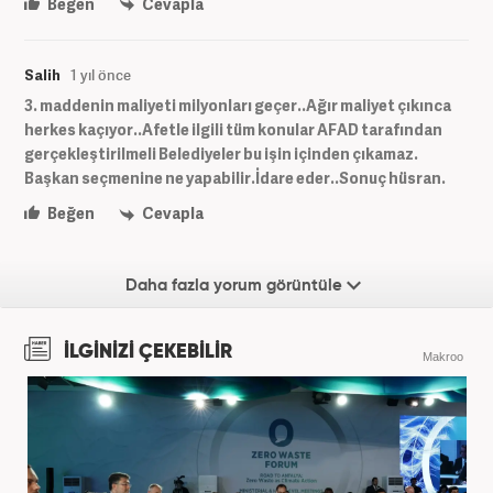
Beğen
Cevapla
Salih
1 yıl önce
3. maddenin maliyeti milyonları geçer..Ağır maliyet çıkınca
herkes kaçıyor..Afetle ilgili tüm konular AFAD tarafından
gerçekleştirilmeli Belediyeler bu işin içinden çıkamaz.
Başkan seçmenine ne yapabilir.İdare eder..Sonuç hüsran.
Beğen
Cevapla
Daha fazla yorum görüntüle
İLGİNİZİ ÇEKEBİLİR
Makroo