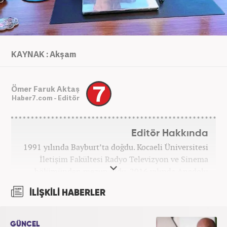
KAYNAK : Akşam
Ömer Faruk Aktaş
Haber7.com - Editör
Editör Hakkında
1991 yılında Bayburt’ta doğdu. Kocaeli Üniversitesi
İletişim Fakültesi Radyo Televizyon ve Sinema
bölümünden mezun oldu. 2016 yılında Anadolu
Ajansı'nda stajını yaptı. Yeni Şafak ve Akşam
İLİŞKİLİ HABERLER
Gazetesi'nde çalıştı. Nisan 2021'den bu yana
Haber7.com'da ‘Gündem Editörü’ olarak görev
yapmaktadır.
GÜNCEL