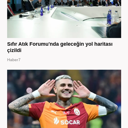
Sıfır Atık Forumu'nda geleceğin yol haritası
çizildi
Haber7