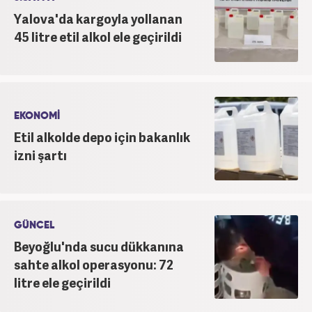
Yalova'da kargoyla yollanan
45 litre etil alkol ele geçirildi
EKONOMİ
Etil alkolde depo için bakanlık
izni şartı
GÜNCEL
Beyoğlu'nda sucu dükkanına
sahte alkol operasyonu: 72
litre ele geçirildi