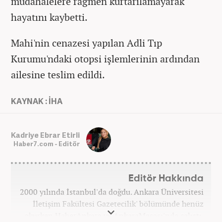
müdahalelere rağmen kurtarılamayarak
hayatını kaybetti.
Mahi'nin cenazesi yapılan Adli Tıp
Kurumu'ndaki otopsi işlemlerinin ardından
ailesine teslim edildi.
KAYNAK : İHA
Kadriye Ebrar Etirli
Haber7.com - Editör
Editör Hakkında
2000 yılında İstanbul'da doğdu. Ankara Üniversitesi
İletişim Fakültesi Gazetecilik' bölümünde henüz
okurken HaberAnkara ve AnkaraMasası'nda çalıştı.