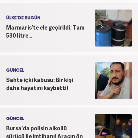
ÜLKE'DE BUGÜN
Marmaris’te ele geçirildi: Tam
530 litre...
GÜNCEL
Sahte içki kabusu: Bir kişi
daha hayatını kaybetti!
GÜNCEL
Bursa’da polisin alkollü
sürücü ile imtihanı! Aracın ön