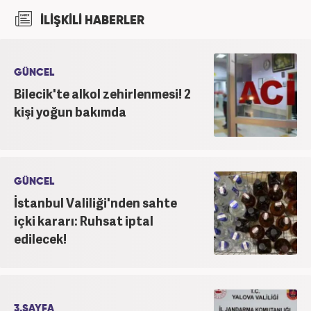
2022 yılındaki mezuniyetinin ardından Beyaz TV'de
İLİŞKİLİ HABERLER
'Haber Editörü' pozisyonunda görev aldı. 2024
yılının Şubat ayından itibaren Haber7'deki Gündem
Editörü kariyerine devam etmektedir.
GÜNCEL
Bilecik'te alkol zehirlenmesi! 2
kişi yoğun bakımda
GÜNCEL
İstanbul Valiliği'nden sahte
içki kararı: Ruhsat iptal
edilecek!
3.SAYFA