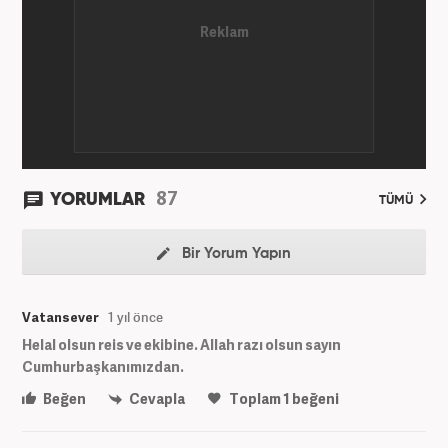
Alanıyla ilgili seminerlerde, konferanslarda,
çalıştaylarda, panellerde yer aldı. Uluslararası Medya
Enformasyon Derneği ve İletişim Platformu Derneği
üyesi. Kasım 2022’den beri Haber7 kadrosunda.
87
YORUMLAR
TÜMÜ
Bir Yorum Yapın
Vatansever
1 yıl önce
Helal olsun reis ve ekibine. Allah razı olsun sayın
Cumhurbaşkanımızdan.
Beğen
Cevapla
Toplam
1
beğeni