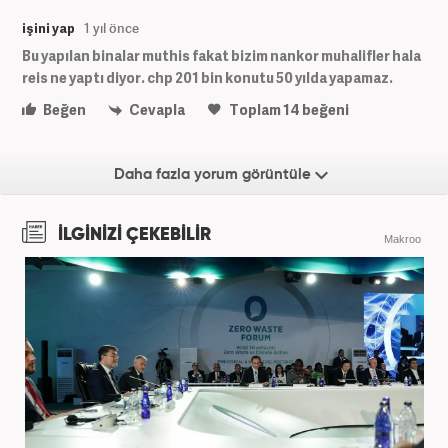
işini yap
1 yıl önce
Bu yapılan binalar muthis fakat bizim nankor muhalifler hala
reis ne yaptı diyor. chp 201 bin konutu 50 yılda yapamaz.
Beğen
Cevapla
Toplam
14
beğeni
Daha fazla yorum görüntüle
İLGİNİZİ ÇEKEBİLİR
Makroo