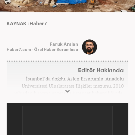
KAYNAK : Haber7
Faruk Arslan
Haber7.com - Özel Haber Sorumlusu
Editör Hakkında
İstanbul’da doğdu. Aslen Erzurumlu. Anadolu
Üniversitesi Uluslararası İlişkiler mezunu. 2010
yılından bu yana gazete ve internet haberciliğinde.
2013-2022 yılları arasında Akit Medya bünyesinde
birçok vazife üstlendi. Dosya haberleriyle ödül ve
plaketler aldı. Alanında uzman isimlerle röportajlar,
mülakatlar, beyanatlar gerçekleştirdi. Çeşitli kurum,
kuruluş ve STK’lara metin yazarlığı desteği verdi.