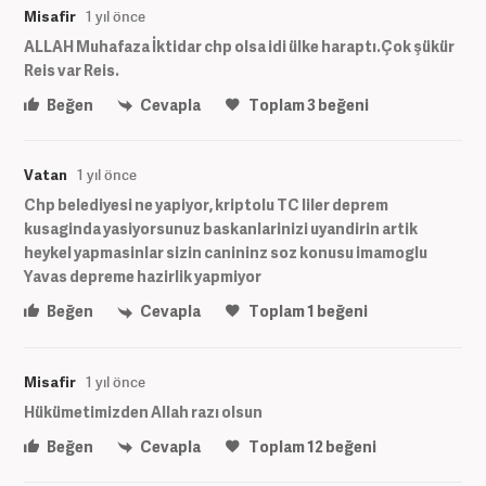
Misafir
1 yıl önce
ALLAH Muhafaza İktidar chp olsa idi ülke haraptı.Çok şükür
Reis var Reis.
Beğen
Cevapla
Toplam
3
beğeni
Vatan
1 yıl önce
Chp belediyesi ne yapiyor, kriptolu TC liler deprem
kusaginda yasiyorsunuz baskanlarinizi uyandirin artik
heykel yapmasinlar sizin canininz soz konusu imamoglu
Yavas depreme hazirlik yapmiyor
Beğen
Cevapla
Toplam
1
beğeni
Misafir
1 yıl önce
Hükümetimizden Allah razı olsun
Beğen
Cevapla
Toplam
12
beğeni