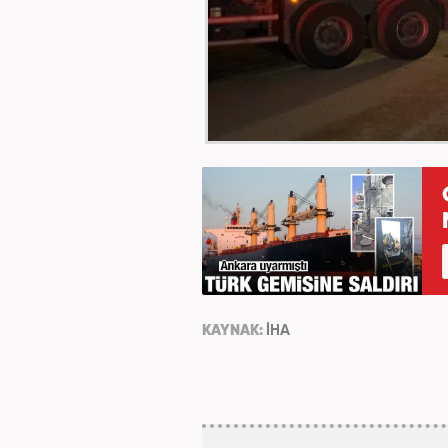
KAYNAK:
İHA