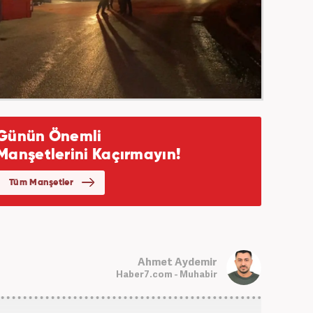
Ahmet Aydemir
Haber7.com - Muhabir