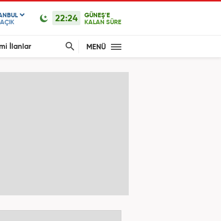
TANBUL
GÜNEŞ'E
22:24
AÇIK
KALAN SÜRE
mi İlanlar
MENÜ