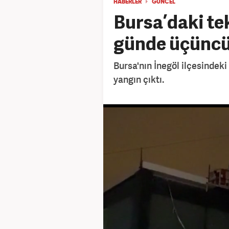
HABERLER
GÜNCEL
Bursa’daki tek
günde üçüncü
Bursa'nın İnegöl ilçesindeki
yangın çıktı.