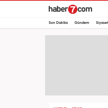
Son Dakika
Gündem
Siyase