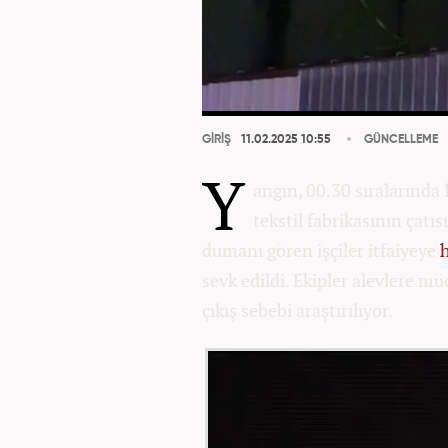
GİRİŞ
11.02.2025 10:55
GÜNCELLEME
Y
angın, 00.30 sıralarında 
tekstil fabrikasının çat
dumanı gören işçiler itfaiyeye
sevk edildi. Ekipler alevlere 
çıkış sebebi araştırılıyor.