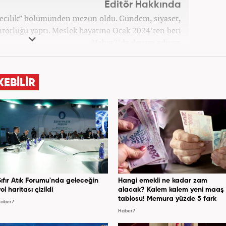
Editör Hakkında
etecilik” bölümünden mezun oldu. Gündem, siyaset,
törlüğü yaptı. Meslek hayatına Ocak 2024’ten beri
Haber7’de devam ediyor.
KEBİLİR
Sıfır Atık Forumu'nda geleceğin
Hangi emekli ne kadar zam
ol haritası çizildi
alacak? Kalem kalem yeni maaş
tablosu! Memura yüzde 5 fark
aber7
Haber7