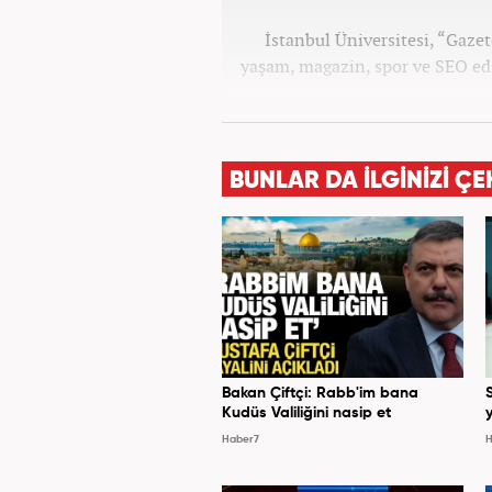
İstanbul Üniversitesi, “Gaz
yaşam, magazin, spor ve SEO edi
BUNLAR DA İLGİNİZİ ÇE
Bakan Çiftçi: Rabb'im bana
Kudüs Valiliğini nasip et
y
Haber7
H