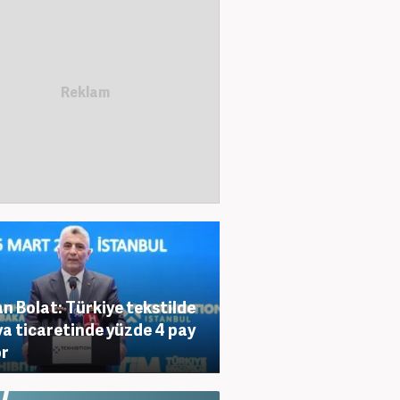
n Bolat: Türkiye tekstilde
a ticaretinde yüzde 4 pay
or