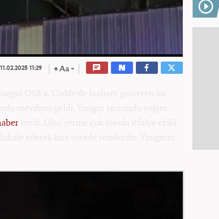
11.02.2025 11:29
İnegöl OSB 4. Cadde'de faaliyet gösteren bir
ısında meydana geldi. Yangın sırasında yoğun
haber
verdi. Olay yerine çok sayıda itfaiye ekibi
müdahale ederek kısa sürede söndürdü. Yangının