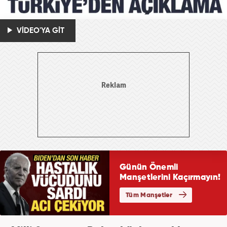
VİDEO'YA GİT