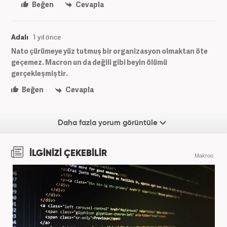
Beğen
Cevapla
Adalı
1 yıl önce
Nato çürümeye yüz tutmuş bir organizasyon olmaktan öte
geçemez. Macron un da değili gibi beyin ölümü
gerçekleşmiştir.
Beğen
Cevapla
Daha fazla yorum görüntüle
İLGİNİZİ ÇEKEBİLİR
Makroo