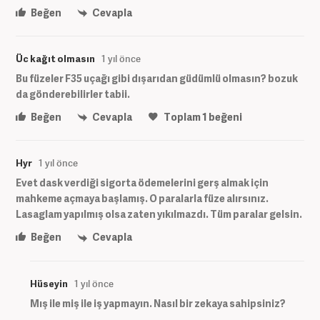
Beğen
Cevapla
Üc kağıt olmasın
1 yıl önce
Bu füzeler F35 uçağı gibi dışarıdan güdümlü olmasın? bozuk
da gönderebilirler tabii.
Beğen
Cevapla
Toplam
1
beğeni
Hyr
1 yıl önce
Evet dask verdiği sigorta ödemelerini gerş almak için
mahkeme açmaya başlamış. O paralarla füze alırsınız.
Lasaglam yapılmış olsa zaten yıkılmazdı. Tüm paralar gelsin.
Beğen
Cevapla
Hüseyin
1 yıl önce
Mış ile miş ile iş yapmayın. Nasıl bir zekaya sahipsiniz?