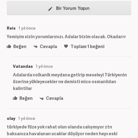
Bir Yorum Yapın
Reis
1 yıl önce
Yemişim sizin yorumlarınızı. Adalar bizim olacak. Okadarrr
Beğen
Cevapla
Toplam
1
beğeni
Vatandas
1 yıl önce
Adalarda volkanik meydana getirip meseleyi Türkiyenin
üzerine yükleyecekler ne demisti mico osmanlidan
kalintilar
Beğen
Cevapla
olay
1 yıl önce
türkiyede füze yok rahat olun olanda calışmıyor ztn
baksanıza havalanan ucaklar düşüyor neden hepı eski