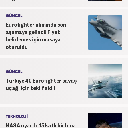
olarak habercilik kariyerine devam etmektedir.
GÜNCEL
Eurofighter alımında son
aşamaya gelindi! Fiyat
belirlemek için masaya
oturuldu
GÜNCEL
Türkiye 40 Eurofighter savaş
uçağı için teklif aldı!
TEKNOLOJİ
NASA uyardı: 15 katlı bir bina