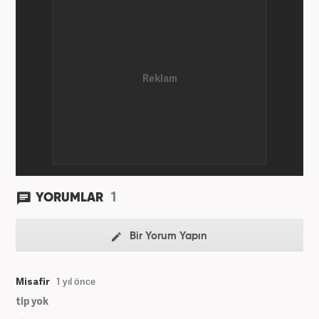
1
YORUMLAR
Bir Yorum Yapın
Misafir
1 yıl önce
tip yok