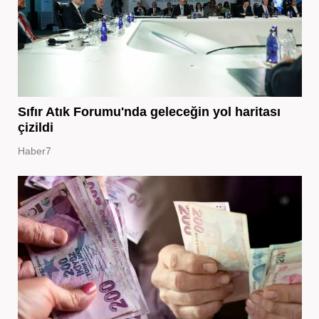
Sıfır Atık Forumu'nda geleceğin yol haritası
çizildi
Haber7