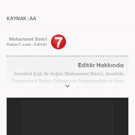
KAYNAK : AA
Muhammet Binici
Haber7.com - Editör
Editör Hakkında
İstanbul Şişli'de doğan Muhammet Binici, Anadolu
Üniversitesi Radyo Televizyon Programcılığı ve Spor
Yönetimi bölümlerini bitirdi. Eğitimine, İstanbul
Üniversitesi Halkla İlişkiler bölümünde devam
etmektedir. Gazeteciliğe 2012 yılında yerel haber
siteleri ve yerel gazetelerde başladı. Gündem,
Magazin alanlarında editör-muhabirlik yaptı. 2016
yılında Yeni Akit Gazetesi'nde bir yıl muhabirlik
yaptıktan sonra, 2020 Eylül itibariyle Haber7'de