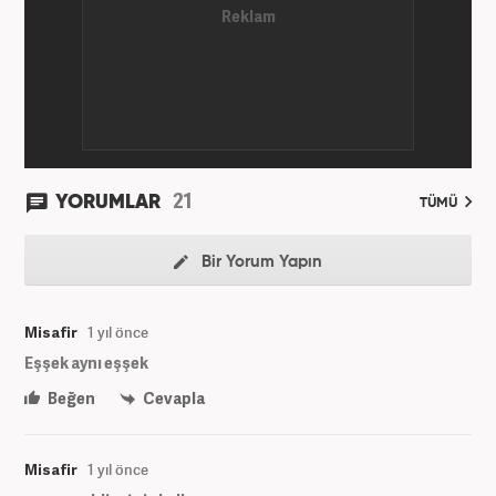
'Gündem Editörü' olarak görevine devam
etmektedir.
21
YORUMLAR
TÜMÜ
Bir Yorum Yapın
Misafir
1 yıl önce
Eşşek aynı eşşek
Beğen
Cevapla
Misafir
1 yıl önce