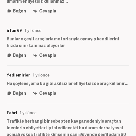
umarım ehliyetsiz kullanmaz...
Beğen
Cevapla
irfan 69
1 yıl önce
Bunlar o çeşit araçlarla motorlarıyla oynayıp kendilerini
hızda sınır tanımaz oluyorlar
Beğen
Cevapla
Yediemirler
1 yıl önce
Ha şöyleee , ama bu gibi akılsızlar ehliyetsizde araç kullanır...
Beğen
Cevapla
Fahri
1 yıl önce
Trafikte herhangi bir sebepten kavga nedeniyle araçtan
inenlerin ehliyetleri iptal edilecekti bu durum derhal yasal
açmalı yoksa trafikte kimsenin canı güvende değil adam 60