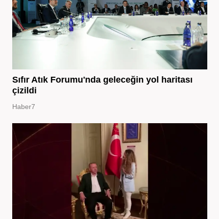
Sıfır Atık Forumu'nda geleceğin yol haritası
çizildi
Haber7