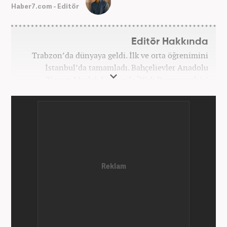
Haber7.com - Editör
Editör Hakkında
Trabzon’da dünyaya geldi. İlk ve orta öğrenimini
İstanbul’da tamamladı. Bahçelievler Anadolu
Ticaret Meslek Lisesinde ‘Web Programcılığı’
bölümünden mezun oldu. Yüksek öğrenimini,
Atatürk Üniversitesinde ‘Yeni Medya ve Gazetecilik’
mezunu olarak tamamladı. Gazeteciliğe ilk adımını
2011 yılında attı. 13 yıllık profesyonel meslek
hayatında SEO içerik ve muhabirlik de dahil olmak
üzere ağırlıklı olarak gündem, dünya, ekonomi, spor
ve teknoloji kategorilerinde birçok haber ve
röportaja imza atarak galeri ve video hazırladı.
Bahadır Alemdar, meslek hayatına Haber7.com'da
aktif olarak devam etmektedir.