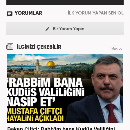
YORUMLAR
İLK YORUM YAPAN SEN OL
Bir Yorum Yapın
İLGİNİZİ ÇEKEBİLİR
Makroo
Bakan Çiftçi: Rabb'im bana Kudüs Valiliğini