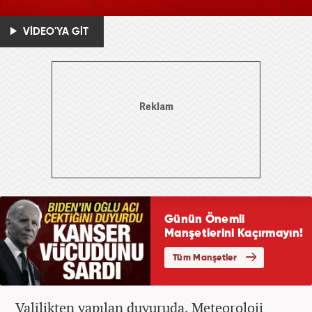
VİDEO'YA GİT
Valilikten yapılan duyuruda, Meteoroloji