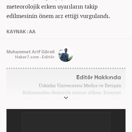
meteorolojik erken uyarıların takip
edilmesinin önem arz ettiği vurgulandı.
KAYNAK : AA
Muhammet Arif Güreli
Haber7.com - Editör
Editör Hakkında
Üsküdar Üniversitesi Medya ve İletişim
Bölümünden dereceyle mezun oldum. İnternet
Haberciliğine ilk olarak üniversite sıralarında
kurduğum internet haber sitesiyle başladım.
Kurduğum sitede 1 yıl kadar sağlık, spor ve kültür
kategorilerinde röportaj, özel haber ve analiz
yazıları yazdım. 2022 yılından bu yana Haber7