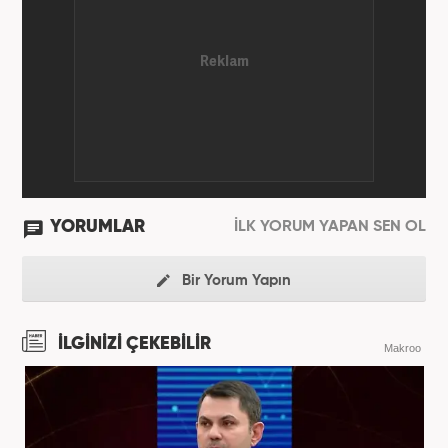
bünyesinde başlıca gündem, siyaset, dünya,
ekonomi kategorileri olmak üzere çok sayıda haber,
grafik ve video hazırladım. Kariyerime Haber7'de
gündem editörü olarak devam etmekteyim.
YORUMLAR
İLK YORUM YAPAN SEN OL
Bir Yorum Yapın
İLGİNİZİ ÇEKEBİLİR
Makroo