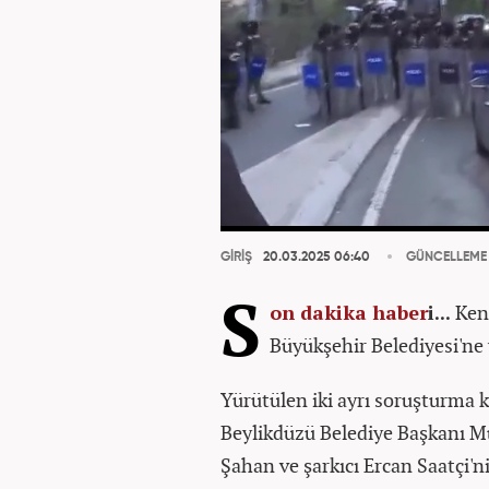
GİRİŞ
20.03.2025 06:40
GÜNCELLEME
S
on dakika
haber
i...
Kent
Büyükşehir Belediyesi'ne 
Yürütülen iki ayrı soruşturma
Beylikdüzü Belediye Başkanı Mu
Şahan ve şarkıcı Ercan Saatçi'