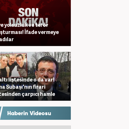
ye yolsuzluk ve terör
şturması! İfade vermeye
adılar
ltı listesinde o da var!
a Subaşı'nın firari
tesinden çarpıcı hamle
Haberin Videosu