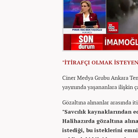
"İTİRAFÇI OLMAK İSTEYE
Ciner Medya Grubu Ankara Temsi
yayınında yaşananlara ilişkin ç
Gözaltına alınanlar arasında it
"Savcılık kaynaklarından ed
Halihazırda gözaltına alına
istediği, bu isteklerini emn