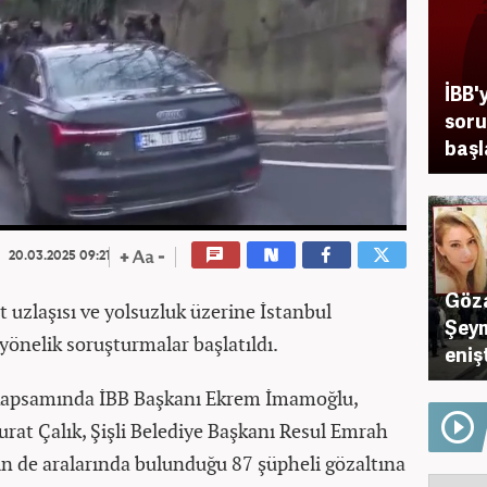
İBB'
soru
başl
20.03.2025 09:21
Göza
 uzlaşısı ve yolsuzluk üzerine İstanbul
Şeym
yönelik soruşturmalar başlatıldı.
eniş
 kapsamında İBB Başkanı Ekrem İmamoğlu,
rat Çalık, Şişli Belediye Başkanı Resul Emrah
nin de aralarında bulunduğu 87 şüpheli gözaltına