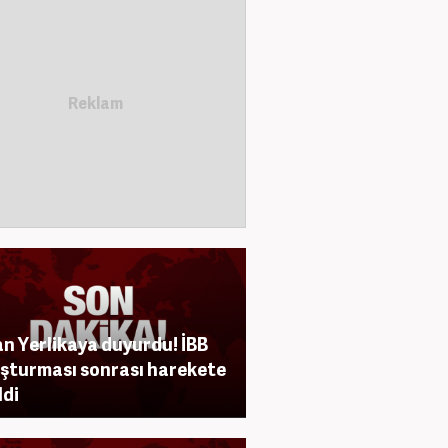
n Yerlikaya duyurdu! İBB
şturması sonrası harekete
ldi