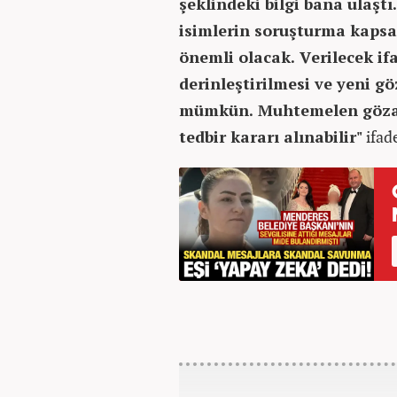
şeklindeki bilgi bana ulaştı
isimlerin soruşturma kapsa
önemli olacak. Verilecek if
derinleştirilmesi ve yeni gö
mümkün. Muhtemelen gözalt
tedbir kararı alınabilir"
ifade