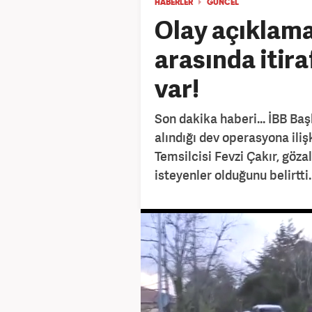
HABERLER
GÜNCEL
Olay açıklama
arasında itira
var!
Son dakika haberi... İBB B
alındığı dev operasyona il
Temsilcisi Fevzi Çakır, göza
isteyenler olduğunu belirtti.