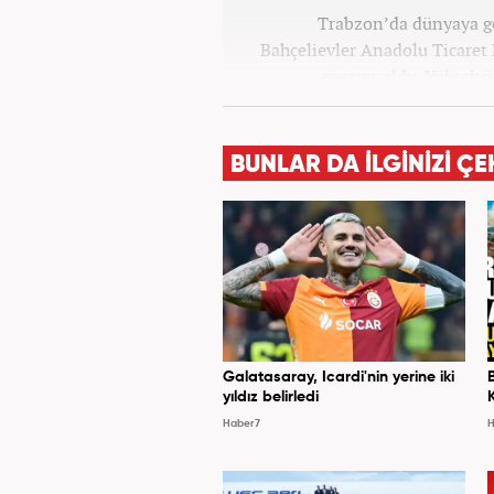
Trabzon’da dünyaya ge
Bahçelievler Anadolu Ticaret
mezun oldu. Yüksek ö
Gazetecilik’ mezunu olarak tam
13 yıllık profesyonel meslek
üzere ağırlıklı olarak gündem
BUNLAR DA İLGİNİZİ ÇE
birçok haber ve röportaja imz
meslek haya
Galatasaray, Icardi'nin yerine iki
yıldız belirledi
Haber7
H