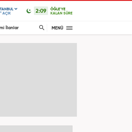
STANBUL
ÖĞLE'YE
2:09
°
AÇIK
KALAN SÜRE
mi İlanlar
MENÜ