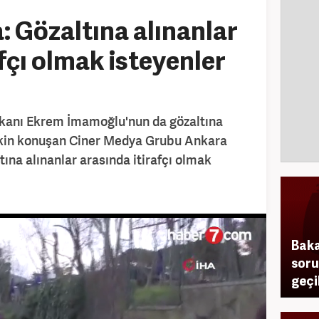
: Gözaltına alınanlar
fçı olmak isteyenler
aşkanı Ekrem İmamoğlu'nun da gözaltına
işkin konuşan Ciner Medya Grubu Ankara
ltına alınanlar arasında itirafçı olmak
Baka
soru
geçi