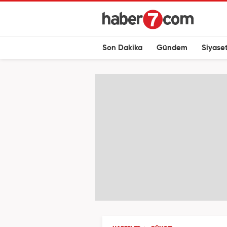
Son Dakika
Gündem
Siyase