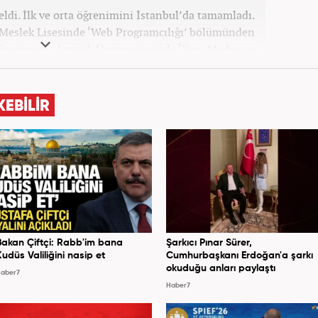
ldi. İlk ve orta öğrenimini İstanbul’da tamamladı.
 Meslek Lisesinde ‘Web Programcılığı’ bölümünden
ğrenimini, Atatürk Üniversitesinde ‘Yeni Medya ve
amladı. Gazeteciliğe ilk adımını 2011 yılında attı.
 hayatında SEO içerik ve muhabirlik de dahil olmak
, dünya, ekonomi, spor ve teknoloji kategorilerinde
KEBİLİR
a atarak galeri ve video hazırladı. Bahadır Alemdar,
tına Haber7.com'da aktif olarak devam etmektedir.
Bakan Çiftçi: Rabb'im bana
Şarkıcı Pınar Sürer,
Kudüs Valiliğini nasip et
Cumhurbaşkanı Erdoğan'a şarkı
okuduğu anları paylaştı
aber7
Haber7