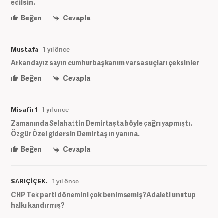
edilsin.
Beğen
Cevapla
Mustafa
1 yıl önce
Arkandayız sayın cumhurbaşkanım varsa suçları çeksinler
Beğen
Cevapla
Misafir 1
1 yıl önce
Zamanında Selahattin Demirtaşta böyle çağrı yapmıştı.
Özgür Özel gidersin Demirtaş ın yanına.
Beğen
Cevapla
SARIÇİÇEK.
1 yıl önce
CHP Tek parti dönemini çok benimsemiş?Adaleti unutup
halkı kandırmış?