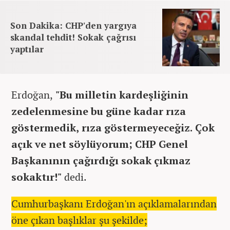
Son Dakika: CHP'den yargıya
skandal tehdit! Sokak çağrısı
yaptılar
Erdoğan,
"Bu milletin kardeşliğinin
zedelenmesine bu güne kadar rıza
göstermedik, rıza göstermeyeceğiz. Çok
açık ve net söylüyorum; CHP Genel
Başkanının çağırdığı sokak çıkmaz
sokaktır!"
dedi.
Cumhurbaşkanı Erdoğan'ın açıklamalarından
öne çıkan başlıklar şu şekilde;