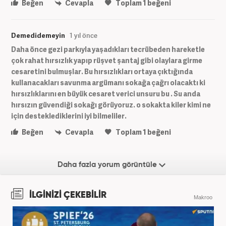
Beğen
Cevapla
Toplam
1
beğeni
Demedidemeyin
1 yıl önce
Daha önce gezi parkıyla yaşadıkları tecrübeden hareketle
çok rahat hırsızlık yapıp rüşvet şantaj gibi olaylara girme
cesaretini bulmuşlar. Bu hırsızlıkları ortaya çıktığında
kullanacakları savunma argümanı sokağa çağrı olacaktı ki
hırsızlıklarını en büyük cesaret verici unsuru bu . Su anda
hırsızın güvendiği sokağı görüyoruz. o sokakta kiler kimi ne
için desteklediklerini iyi bilmeliler.
Beğen
Cevapla
Toplam
1
beğeni
Daha fazla yorum görüntüle
İLGİNİZİ ÇEKEBİLİR
Makroo