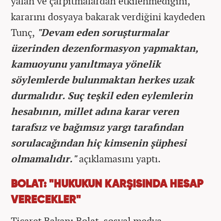
yalan ve çarpıtmalardan etkilenmediğini,
kararını dosyaya bakarak verdiğini kaydeden
Tunç,
"Devam eden soruşturmalar
üzerinden dezenformasyon yapmaktan,
kamuoyunu yanıltmaya yönelik
söylemlerde bulunmaktan herkes uzak
durmalıdır. Suç teşkil eden eylemlerin
hesabının, millet adına karar veren
tarafsız ve bağımsız yargı tarafından
sorulacağından hiç kimsenin şüphesi
olmamalıdır."
açıklamasını yaptı.
BOLAT: "HUKUKUN KARŞISINDA HESAP
VERECEKLER"
Ticaret Bakanı Bolat, sosyal medya