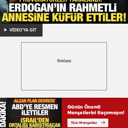
VİDEO'YA GİT