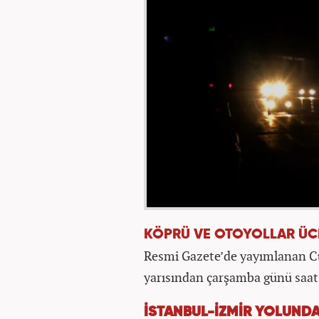
KÖPRÜ VE OTOYOLLAR ÜC
Resmi Gazete’de yayımlanan C
yarısından çarşamba günü saat 
İSTANBUL-İZMİR YOLUND