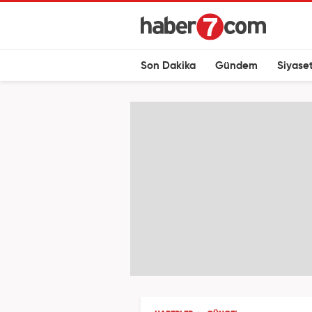
Son Dakika
Gündem
Siyase