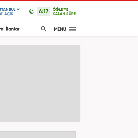
ISTANBUL
ÖĞLE'YE
6:17
8°
AÇIK
KALAN SÜRE
mi İlanlar
MENÜ