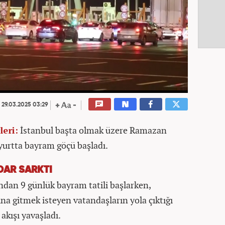
29.03.2025 03:29
leri:
İstanbul başta olmak üzere Ramazan
yurtta bayram göçü başladı.
DAR SARKTI
ndan 9 günlük bayram tatili başlarken,
na gitmek isteyen vatandaşların yola çıktığı
akışı yavaşladı.