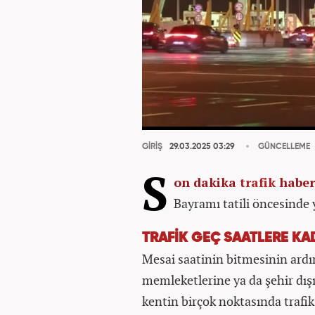
GİRİŞ
29.03.2025 03:29
GÜNCELLEME
S
on dakika
trafik
haber
Bayramı tatili öncesinde 
TRAFİK GEÇ SAATLERE KA
Mesai saatinin bitmesinin ardı
memleketlerine ya da şehir dışı
kentin birçok noktasında trafik 