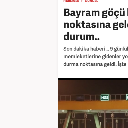
HABERLER
GÜNCEL
Bayram göçü 
noktasına geld
durum..
Son dakika haberi... 9 günlü
memleketlerine gidenler yol
durma noktasına geldi. İşte 