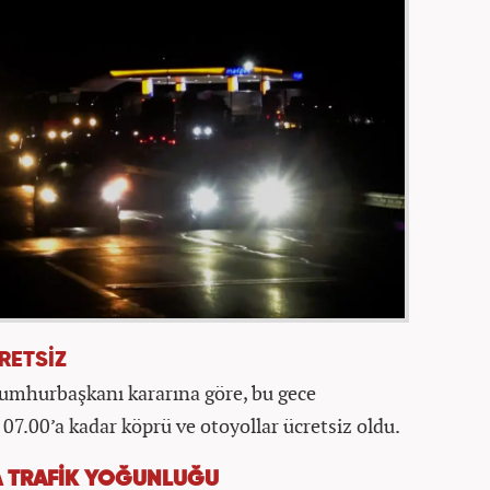
RETSİZ
umhurbaşkanı kararına göre, bu gece
07.00’a kadar köprü ve otoyollar ücretsiz oldu.
A TRAFİK YOĞUNLUĞU