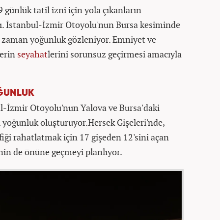
 günlük tatil izni için yola çıkanların
dı. İstanbul-İzmir Otoyolu'nun Bursa kesiminde
 zaman yoğunluk gözleniyor. Emniyet ve
lerin
seyahat
lerini sorunsuz geçirmesi amacıyla
ĞUNLUK
l-İzmir Otoyolu'nun Yalova ve Bursa'daki
oğunluk oluşturuyor.Hersek Gişeleri'nde,
fiği rahatlatmak için 17 gişeden 12'sini açan
minin de önüne geçmeyi planlıyor.