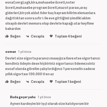
esnaf,vergi,sgk,kira,muhasebe ücreti,noter
ücreti,muhasebe program ücreti,mazot parası,araç
giderleri,birçok aidat öder kaç bayram bilirim elemanlara
dağıttıktan sonra sıfır ₺ ile eve gittiğimi şimdiki aklım
olsaydı devlet memuru olup devlete kapağı atar keyfime
bakardım
Beğen
Cevapla
Toplam
4
beğeni
osman
1 yıl önce
Devlet size sigorta paranızı maaşıjıza ilave etse sigortanızı
kendiniz ödeyin dese hiçbiriniz sigortanızı ödemezsiniz
esnaf olunda görelim çalıştırdığınız 1 personelin sadece
yıllık sigortası 100.000 tl en az
Beğen
Cevapla
Toplam
1
beğeni
Buda geçer yahu
1 yıl önce
Aynen kardeşim bir işçi olarak size katılıyorum bir