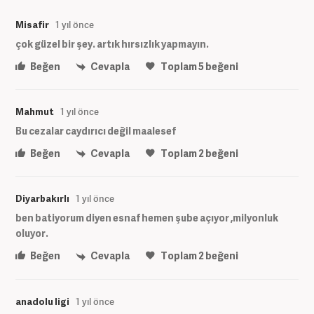
Misafir
1 yıl önce
çok güzel bir şey. artık hırsızlık yapmayın.
Beğen
Cevapla
Toplam
5
beğeni
Mahmut
1 yıl önce
Bu cezalar caydırıcı değil maalesef
Beğen
Cevapla
Toplam
2
beğeni
Diyarbakırlı
1 yıl önce
ben batiyorum diyen esnaf hemen şube açıyor ,milyonluk
oluyor.
Beğen
Cevapla
Toplam
2
beğeni
anadolu ligi
1 yıl önce