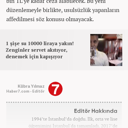
bin TL’ye kadar ceza alabilecek. Bu yeni
düzenlemeyle birlikte, usulsüzlük yapanların
affedilmesi söz konusu olmayacak.
1 şişe su 10000 liraya yakın!
Zenginler servet akıtıyor,
denemek için kapışıyor
Kübra Yılmaz
Haber7.com - Editör
Editör Hakkında
1994’te İstanbul’da doğdu. İlk, orta ve lise
öğrenimini İstanbul'da tamamladı. 2017’de