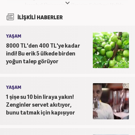
İstanbul Üniversitesi İletişim Fakültesi Halkla
İlişkiler ve Tanıtım bölümünden mezun oldu.
İLİŞKİLİ HABERLER
2017’den beri Kanal7 Medya Grubu’na bağlı
Haber7.com bünyesinde mesleki hayatına devam
etmektedir.
YAŞAM
8000 TL'den 400 TL'ye kadar
indi! Bu erik 5 ülkede birden
yoğun talep görüyor
YAŞAM
1 şişe su 10 bin liraya yakın!
Zenginler servet akıtıyor,
bunu tatmak için kapışıyor