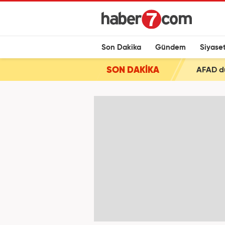
Son Dakika
Gündem
Siyase
SON DAKİKA
AFAD d