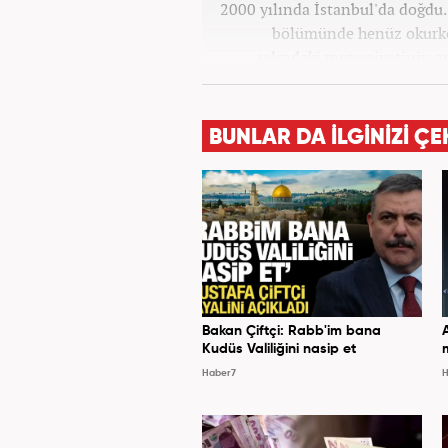
2000 yılında İstanbul'da doğdu. 
bölümünde henüz okurke
yılındaki mezuniyetinin a
görev aldı. 2024 yılının 
BUNLAR DA İLGİNİZİ ÇE
Bakan Çiftçi: Rabb'im bana
Kudüs Valiliğini nasip et
Haber7
H