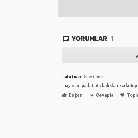
1
YORUMLAR
sabri can
8 ay önce
mayınları patlatıpta balıkları korkutup
Beğen
Cevapla
Topl