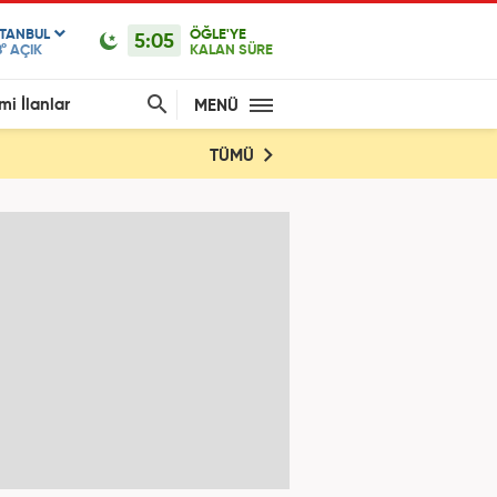
STANBUL
ÖĞLE'YE
5:05
°
AÇIK
KALAN SÜRE
mi İlanlar
MENÜ
TÜMÜ