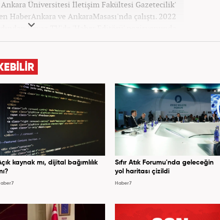
Ankara Üniversitesi İletişim Fakültesi Gazetecilik'
n HaberAnkara ve AnkaraMasası'nda çalıştı. 2022
rdından Beyaz TV'de 'Haber Editörü' pozisyonunda
Şubat ayından itibaren Haber7'deki Gündem Editörü
kariyerine devam etmektedir.
KEBİLİR
Açık kaynak mı, dijital bağımlılık
Sıfır Atık Forumu'nda geleceğin
mı?
yol haritası çizildi
aber7
Haber7