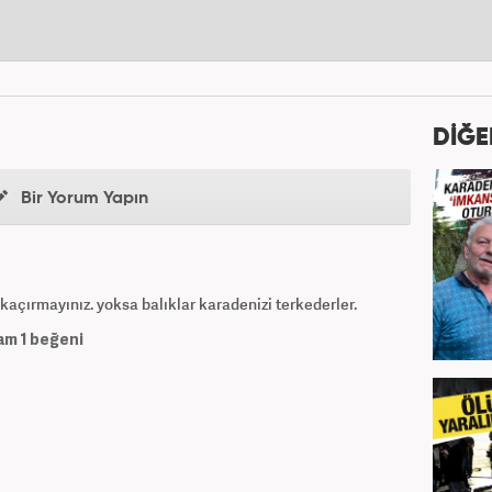
DİĞE
Bir Yorum Yapın
 kaçırmayınız. yoksa balıklar karadenizi terkederler.
am
1
beğeni