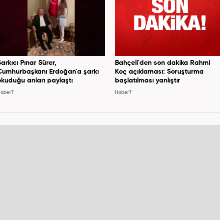
Şarkıcı Pınar Sürer,
Bahçeli'den son dakika Rahmi
Cumhurbaşkanı Erdoğan'a şarkı
Koç açıklaması: Soruşturma
okuduğu anları paylaştı
başlatılması yanlıştır
aber7
Haber7