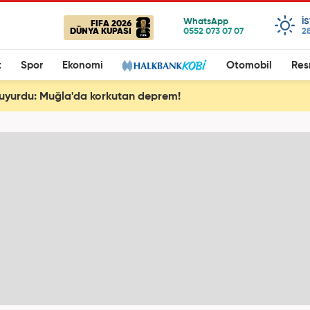
I
FIFA 2026
DÜNYA KUPASI
28
t
Spor
Ekonomi
Otomobil
Res
uyurdu: Muğla'da korkutan deprem!