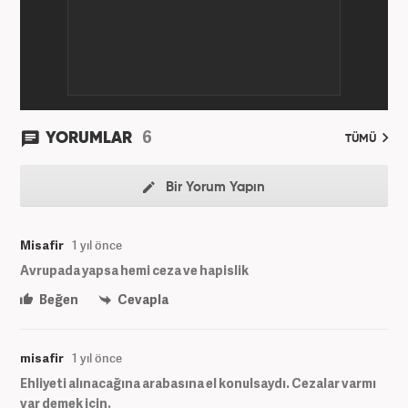
etmektedir.
6
YORUMLAR
TÜMÜ
Bir Yorum Yapın
Misafir
1 yıl önce
Avrupada yapsa hemi ceza ve hapislik
Beğen
Cevapla
misafir
1 yıl önce
Ehliyeti alınacağına arabasına el konulsaydı. Cezalar varmı
var demek için.