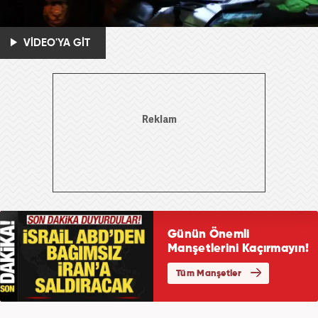
VİDEO'YA GİT