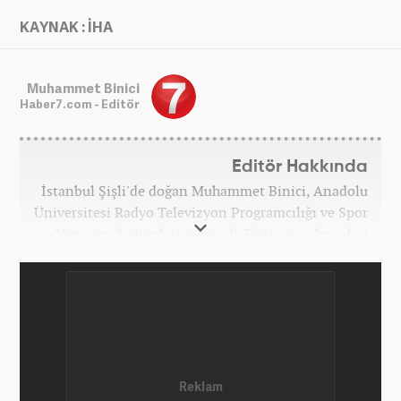
KAYNAK : İHA
Muhammet Binici
Haber7.com - Editör
Editör Hakkında
İstanbul Şişli'de doğan Muhammet Binici, Anadolu
Üniversitesi Radyo Televizyon Programcılığı ve Spor
Yönetimi bölümlerini bitirdi. Eğitimine, İstanbul
Üniversitesi Halkla İlişkiler bölümünde devam
etmektedir. Gazeteciliğe 2012 yılında yerel haber
siteleri ve yerel gazetelerde başladı. Gündem,
Magazin alanlarında editör-muhabirlik yaptı. 2016
yılında Yeni Akit Gazetesi'nde bir yıl muhabirlik
yaptıktan sonra, 2020 Eylül itibariyle Haber7'de
'Gündem Editörü' olarak görevine devam