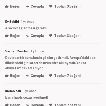
Beğen
Cevapla
Toplam
3
beğeni
Ev Sahibi
1 yıl önce
Aracın bağlanması gerekli..
Beğen
Cevapla
Toplam
3
beğeni
Serhat Candan
1 yıl önce
Devlet artık buna kesin çözüm getirmeli. Avrupa'daki bazı
ülkelerdeki gibi aracı da uzun süre alıkoymalı. Yoksa
ehliyetsiz devam ediyor.
Beğen
Cevapla
Toplam
7
beğeni
memo can
1 yıl önce
buna hapis cezasi verilmeli
Beğen
Cevapla
Toplam
7
beğeni