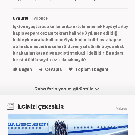
Uygurlu
1 yıl önce
İçki ve uyuşturucu kullananlar ertelenmemek kaydıyla 6 ay
hapis ve para cezası tekrarı halinde 3 yıl, men edildiği
halde yine araba kullanan 6 yıla kadar indirimsiz hapse
atılmalı. masum insanları öldüren yada ömür boyu sakat
bırakanları kaza diye geçiştirmek adil değildir. Bu adam
birisini öldürseydi ceza alacakmıydı?
Beğen
Cevapla
Toplam
1
beğeni
Daha fazla yorum görüntüle
İLGİNİZİ ÇEKEBİLİR
Makroo