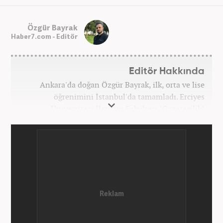
Özgür Bayrak
Haber7.com - Editör
Editör Hakkında
Ankara'da doğan Özgür Bayrak, ilk, orta ve lise
öğrenimini İstanbul'da tamamladı. Erciyes
Üniversitesi İletişim Fakültesi "Gazetecilik"
bölümünden mezun oldu. Üniversite döneminde
çeşitli yerel gazetelerde muhabir ve editör olarak
görev aldı. Star.com'da internet editörü olarak
stajını tamamladıktan sonra Medya Takip
Merkezi'nde 3 yıl boyunca Gündem, Siyaset, Spor,
Ekonomi kategorilerinde haber ve SEO içerikleriyle
birlikte galeri ve video hazırladı. 2019'un Şubat
ayından bu yana ise Haber7.com'da Gündem Editörü
olarak habercilik kariyerine devam etmektedir.