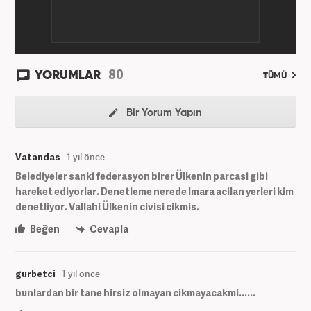
80
YORUMLAR
TÜMÜ
Bir Yorum Yapın
Vatandas
1 yıl önce
Belediyeler sanki federasyon birer Ülkenin parcasi gibi
hareket ediyorlar. Denetleme nerede Imara acilan yerleri kim
denetliyor. Vallahi Ülkenin civisi cikmis.
Beğen
Cevapla
gurbetci
1 yıl önce
bunlardan bir tane hirsiz olmayan cikmayacakmi......