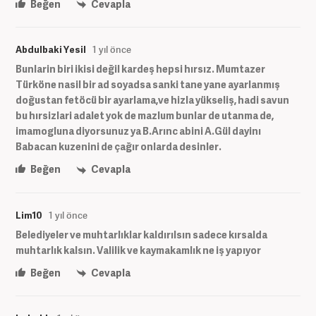
Beğen
Cevapla
Abdulbaki Yesil
1 yıl önce
Bunlarin biri ikisi değil kardeş hepsi hırsız. Mumtazer
Türköne nasil bir ad soyadsa sanki tane yane ayarlanmış
doğustan fetöcü bir ayarlama,ve hizla yükseliş, hadi savun
bu hırsizlari adalet yok de mazlum bunlar de utanma de,
imamogluna diyorsunuz ya B.Arınc abini A.Gül dayinı
Babacan kuzenini de çağır onlarda desinler.
Beğen
Cevapla
Lim10
1 yıl önce
Belediyeler ve muhtarlıklar kaldırılsın sadece kırsalda
muhtarlık kalsın. Valilik ve kaymakamlık ne iş yapıyor
Beğen
Cevapla