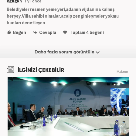
kghgkh
1 yıl önce
Belediyeler resmen yeme yeri,adamın vijdanına kalmış
herşey.Villa sahibi olmalar,acaip zenginleşmeler yokmu
bunları denetleyen
Beğen
Cevapla
Toplam
4
beğeni
Daha fazla yorum görüntüle
İLGİNİZİ ÇEKEBİLİR
Makroo