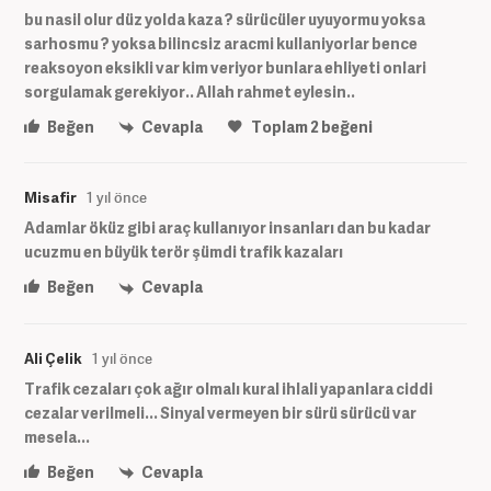
bu nasil olur düz yolda kaza ? sürücüler uyuyormu yoksa
sarhosmu ? yoksa bilincsiz aracmi kullaniyorlar bence
reaksoyon eksikli var kim veriyor bunlara ehliyeti onlari
sorgulamak gerekiyor.. Allah rahmet eylesin..
Beğen
Cevapla
Toplam
2
beğeni
Misafir
1 yıl önce
Adamlar öküz gibi araç kullanıyor insanları dan bu kadar
ucuzmu en büyük terör şümdi trafik kazaları
Beğen
Cevapla
Ali Çelik
1 yıl önce
Trafik cezaları çok ağır olmalı kural ihlali yapanlara ciddi
cezalar verilmeli... Sinyal vermeyen bir sürü sürücü var
mesela...
Beğen
Cevapla