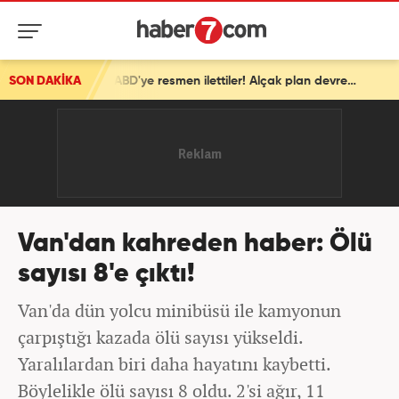
SON DAKİKA
İsrail'den ortalığı karıştıracak Gazze kararı! ABD'ye resmen ilettiler! Alçak plan devrede
Van'dan kahreden haber: Ölü
sayısı 8'e çıktı!
Van'da dün yolcu minibüsü ile kamyonun
çarpıştığı kazada ölü sayısı yükseldi.
Yaralılardan biri daha hayatını kaybetti.
Böylelikle ölü sayısı 8 oldu. 2'si ağır, 11