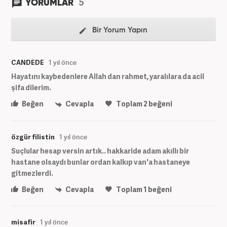
5
YORUMLAR
Bir Yorum Yapın
CANDEDE
1 yıl önce
Hayatını kaybedenlere Allah dan rahmet, yaralılara da acil
şifa dilerim.
Beğen
Cevapla
Toplam
2
beğeni
özgür filistin
1 yıl önce
Suçlular hesap versin artık.. hakkaride adam akıllı bir
hastane olsaydı bunlar ordan kalkıp van'a hastaneye
gitmezlerdi.
Beğen
Cevapla
Toplam
1
beğeni
misafir
1 yıl önce