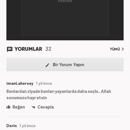
32
YORUMLAR
TÜMÜ
Bir Yorum Yapın
imanLahersey
1 yıl önce
Bunlardan ziyade bunları yayanlarda daha suçlu.. Allah
sonumuzu hayr etsin
Beğen
Cevapla
Derin
1 yıl önce