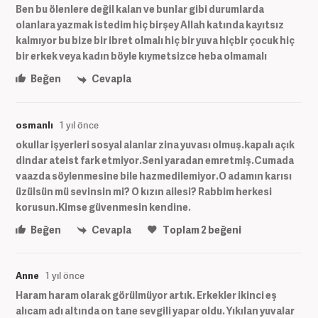
Ben bu ölenlere değil kalan ve bunlar gibi durumlarda
olanlara yazmak istedim hiç birşey Allah katında kayıtsız
kalmıyor bu bize bir ibret olmalı hiç bir yuva hiçbir çocuk hiç
bir erkek veya kadın böyle kıymetsizce heba olmamalı
Beğen
Cevapla
osmanlı
1 yıl önce
okullar işyerleri sosyal alanlar zina yuvası olmuş.kapalı açık
dindar ateist fark etmiyor.Seni yaradan emretmiş.Cumada
vaazda söylenmesine bile hazmedilemiyor.O adamın karısı
üzülsün mü sevinsin mi? O kızın ailesi? Rabbim herkesi
korusun.Kimse güvenmesin kendine.
Beğen
Cevapla
Toplam
2
beğeni
Anne
1 yıl önce
Haram haram olarak görülmüyor artık. Erkekler ikinci eş
alıcam adı altında on tane sevgili yapar oldu. Yıkılan yuvalar