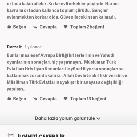
ortada kalan aileler. Kızlar evli erkekler peşinde. Haram
kavramı ortadan kalkınca toplum çürüdü. Gençler
evlenmekten korkar oldu. Güvenilecek insan kalmadı.
Beğen
Cevapla
Toplam
2
beğeni
Derzeit
1 yıl önce
Bunlar maalesef Avrupa Birliği kriterlerinin ve Yahudi
oyunlarının sonuçları,hiç şaşırmayın.. Müslüman Türk
Evlatları Hristiyan Kanunları ile yönetiliyorsa sonuçlarına
katlanmak zorunda kalırız.. Allah Devlete akıl fikir versin ve
Müslüman Türk Evlatlarına yakışır bir anayasa değişikliği
yapılsın...
Beğen
Cevapla
Toplam
13
beğeni
Daha fazla yorum görüntüle
İLGİNİZİ ÇEKEBİLİR