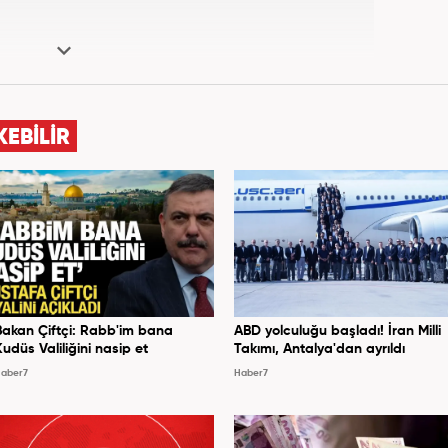
KEBİLİR
Bakan Çiftçi: Rabb'im bana
ABD yolculuğu başladı! İran Milli
Kudüs Valiliğini nasip et
Takımı, Antalya'dan ayrıldı
aber7
Haber7