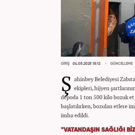
GİRİŞ
04.05.2025 18:12
GÜNCELLEME
Ş
ahinbey Belediyesi Zabıt
ekipleri, hijyen şartların
depoda 1 ton 500 kilo bozuk et 
başlatılırken, bozulan etlere i
imha edildi.
"VATANDAŞIN SAĞLIĞI BİZ