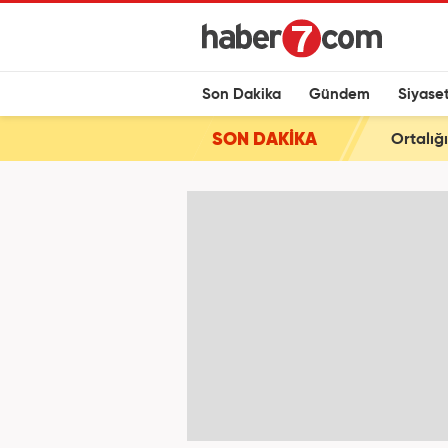
Son Dakika
Gündem
Siyase
SON DAKİKA
Ortalığ