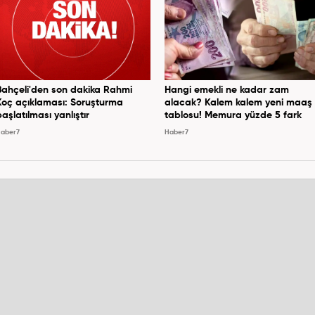
Bahçeli'den son dakika Rahmi
Hangi emekli ne kadar zam
Koç açıklaması: Soruşturma
alacak? Kalem kalem yeni maaş
başlatılması yanlıştır
tablosu! Memura yüzde 5 fark
aber7
Haber7