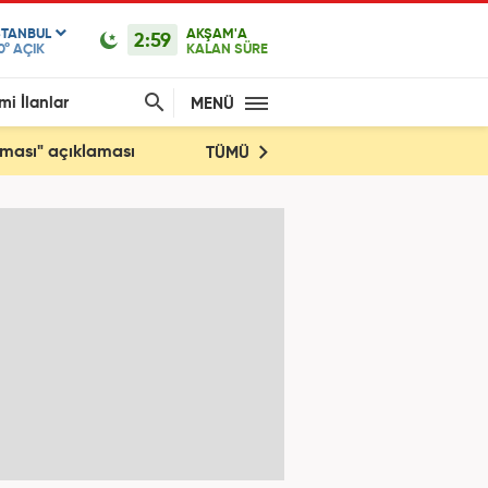
STANBUL
AKŞAM'A
2:59
0°
AÇIK
KALAN SÜRE
mi İlanlar
MENÜ
şması" açıklaması
TÜMÜ