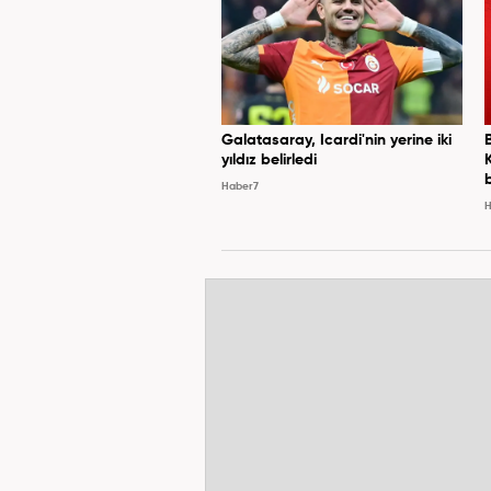
Galatasaray, Icardi'nin yerine iki
yıldız belirledi
Haber7
H