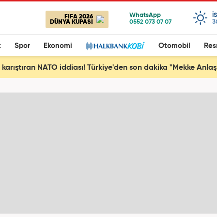
I
FIFA 2026
DÜNYA KUPASI
3
t
Spor
Ekonomi
Otomobil
Res
ı karıştıran NATO iddiası! Türkiye'den son dakika "Mekke Anla