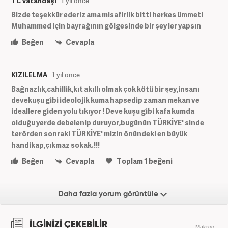
TC vatandaşı
1 yıl önce
Bizde teşekkür ederiz ama misafirlik bitti herkes ümmeti
Muhammed için bayrağının gölgesinde bir şey ler yapsın
Beğen
Cevapla
KIZILELMA
1 yıl önce
Bağnazlık,cahillik,kıt akıllı olmak çok kötü bir şey,insanı
devekuşu gibi ideolojik kuma hapsedip zaman mekan ve
ideallere giden yolu tıkıyor ! Deve kuşu gibi kafa kumda
olduğu yerde debelenip duruyor,bugünün TÜRKİYE' sinde
terörden sonraki TÜRKİYE' mizin önündeki en büyük
handikap,çıkmaz sokak.!!!
Beğen
Cevapla
Toplam
1
beğeni
Daha fazla yorum görüntüle
İLGİNİZİ ÇEKEBİLİR
Makroo