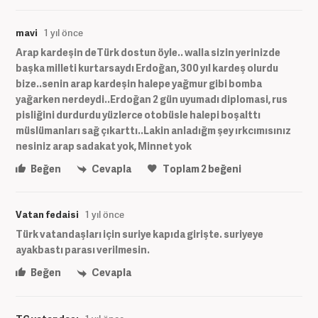
mavi
1 yıl önce
Arap kardeşin deTürk dostun öyle.. walla sizin yerinizde
başka milleti kurtarsaydı Erdoğan, 300 yıl kardeş olurdu
bize..senin arap kardeşin halepe yağmur gibi bomba
yağarken nerdeydi..Erdoğan 2 gün uyumadı diplomasi, rus
pisliğini durdurdu yüzlerce otobüsle halepi boşalttı
müslümanları sağ çıkarttı..Lakin anladığm şey ırkcımısınız
nesiniz arap sadakat yok, Minnet yok
Beğen
Cevapla
Toplam
2
beğeni
Vatan fedaisi
1 yıl önce
Türk vatandaşları için suriye kapıda girişte. suriyeye
ayakbastı parası verilmesin.
Beğen
Cevapla