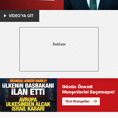
VİDEO'YA GİT