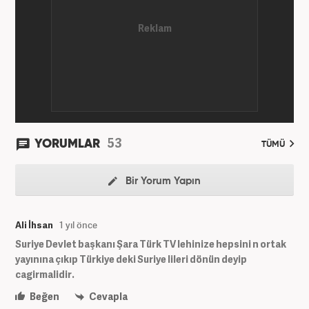
53
YORUMLAR
TÜMÜ
Bir Yorum Yapın
Ali İhsan
1 yıl önce
Suriye Devlet başkanı Şara Türk TV lehinize hepsini n ortak
yayınına çıkıp Türkiye deki Suriye lileri dönün deyip
cagirmalidir.
Beğen
Cevapla