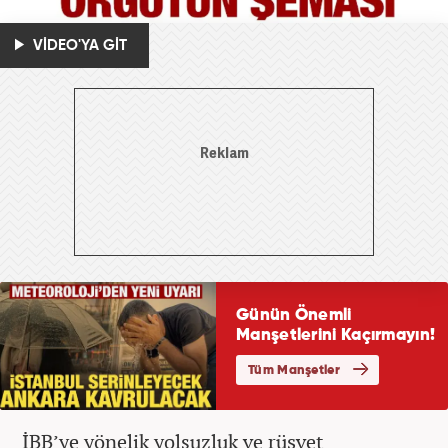
VİDEO'YA GİT
İBB’ye yönelik yolsuzluk ve rüşvet