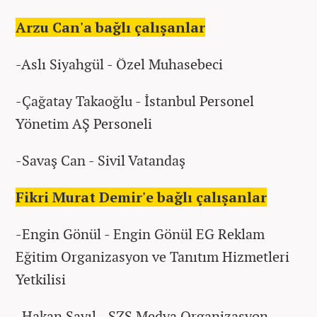
Arzu Can'a bağlı çalışanlar
-Aslı Siyahgül - Özel Muhasebeci
-Çağatay Takaoğlu - İstanbul Personel
Yönetim AŞ Personeli
-Savaş Can - Sivil Vatandaş
Fikri Murat Demir'e bağlı çalışanlar
-Engin Gönül - Engin Gönül EG Reklam
Eğitim Organizasyon ve Tanıtım Hizmetleri
Yetkilisi
-Hakan Sayıl - SZS Medya Organizasyon