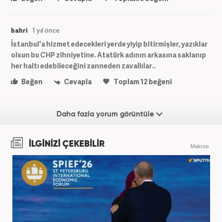
bahri
1 yıl önce
İstanbul'a hizmet edecekleri yerde yiyip bitirmişler, yazıklar
olsun bu CHP zihniyetine. Atatürk adının arkasına saklanıp
her haltı edebileceğini zanneden zavallılar..
Beğen
Cevapla
Toplam
12
beğeni
Daha fazla yorum görüntüle
İLGİNİZİ ÇEKEBİLİR
Makroo