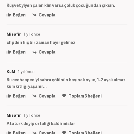
Rüşvet yiyen çalan kim varsa çoluk çocuğundan çıksın.
Beğen
Cevapla
Misafir
1 yıl önce
chpden hiç bir zaman hayır gelmez
Beğen
Cevapla
KuM
1 yıl önce
Bu ceehaapee'yi sahra çölünün başına koyun, 1-2 aya kalmaz
kum kıtlığı yaşanır...
Beğen
Cevapla
Toplam
3
beğeni
Misafir
1 yıl önce
Ataturk deyip ortaligi kaldirmislar
Beğen
Cevapla
Toplam
3
beğeni