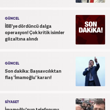
GÜNCEL
İBB'ye dördüncü dalga
operasyon! Çok kritik isimler
gözaltına alındı
GÜNCEL
Son dakika: Başsavcılıktan
flaş 'İmamoğlu' kararı!
SİYASET
İmamoğlu'nun telefonunu