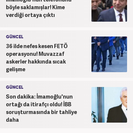
böyle saklamışlar! Kime
verdiği ortaya çıktı
GÜNCEL
36 ilde nefes kesen FETÖ
operasyonu! Muvazzaf
askerler hakkında sıcak
gelişme
GÜNCEL
Son dakika: İmamoğlu'nun
ortağı da itirafçı oldu! İBB
soruşturmasında bir tahliye
daha