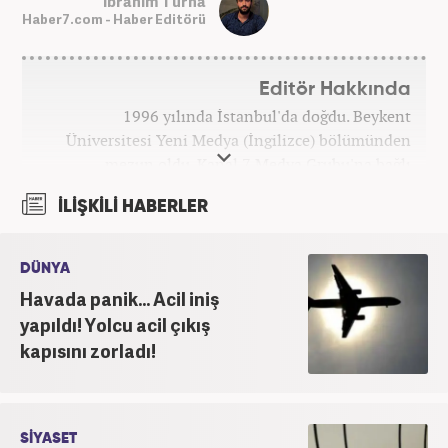
İbrahim Turna
Haber7.com - Haber Editörü
Editör Hakkında
1996 yılında İstanbul'da doğdu. Beykent
Üniversitesi Yeni Medya (İngilizce) bölümünden
mezun oldu. Kanal 7 Medya Grubu'na bağlı
haber7.com bünyesinde mesleki hayatına devam
İLİŞKİLİ HABERLER
etmektedir.
DÜNYA
Havada panik... Acil iniş
yapıldı! Yolcu acil çıkış
kapısını zorladı!
SİYASET