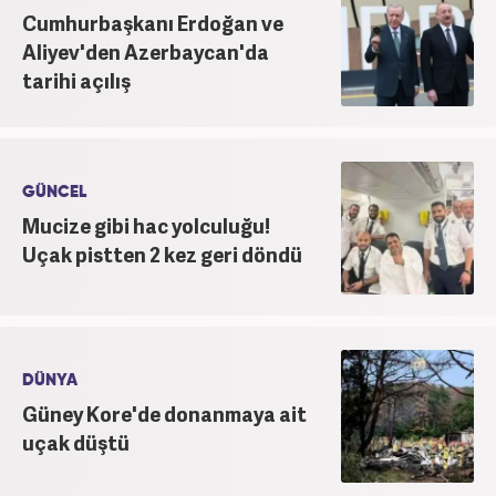
Cumhurbaşkanı Erdoğan ve
Aliyev'den Azerbaycan'da
tarihi açılış
GÜNCEL
Mucize gibi hac yolculuğu!
Uçak pistten 2 kez geri döndü
DÜNYA
Güney Kore'de donanmaya ait
uçak düştü