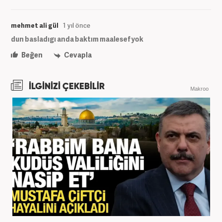
mehmet ali gül
1 yıl önce
dun basladıgı anda baktım maalesef yok
Beğen
Cevapla
İLGİNİZİ ÇEKEBİLİR
Makroo