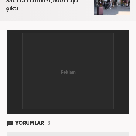
350 lira olan bilet, 500 liraya
çıktı
3
YORUMLAR