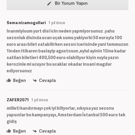
Bir Yorum Yapın
Sema nizamogullari
1 yıl önce
Inanmiyioum yurt disi icin neden yapmiyorsunuz .yahu
sezonluk disinda ucan uçak sumu yakiyorki 50 euroyla 100
euro arası bilet satabilirken sezon icerisinde yani temmuzun
1inden itibaren baslayip agustosun ,eylul ayinin 15ine kadar
satilan biletleri 400,500 euro olabiliyor kişin suyla yazın
kerozinle mi ucuyor bu ucaklar okadar insani magdur
ediyorsunuz
Beğen
Cevapla
ZAFER2071
1 yıl önce
milleti kandırmayı çok iyi biliyorlar, sıkıysa yaz sezonu
yapsınlar bu kampanyayı, Amsterdam İstanbul 500 euro tek
gidiş
Beğen
Cevapla