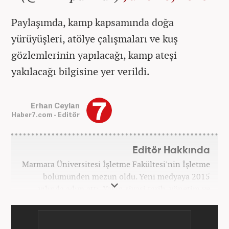
Paylaşımda, kamp kapsamında doğa
yürüyüşleri, atölye çalışmaları ve kuş
gözlemlerinin yapılacağı, kamp ateşi
yakılacağı bilgisine yer verildi.
Erhan Ceylan
Haber7.com - Editör
Editör Hakkında
Marmara Üniversitesi İşletme Fakültesi'nin İşletme
bölümünden mezun oldu. Yeni medyaya 2015
yılında adım attı. Yakın siyasi tarih, yönetim ve
politik süreçlere olan ilgisi bu mesleğe
başlamasındaki en önemli etken oldu. Sırasıyla Star,
Güneş, Akşam ve A Haber'de gündem ve politika