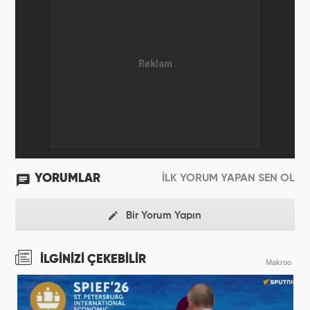
editörlüğü görevinde bulundu. Her türlü
dezenformasyonun olduğu, Hakikat ötesi siyasetin
(Post truth politics) yaşandığı günümüz dünyasında,
tahrif edilen olguları savunmak, temiz bilgi
aktarımına yardımcı olmak ve kamuoyunun dijital-
medya okuryazarlığını geliştirmek üzere çaba
gösteriyor. Dijital medya kariyeri Haber 7'de devam
etmektedir.
YORUMLAR
İLK YORUM YAPAN SEN OL
Bir Yorum Yapın
İLGİNİZİ ÇEKEBİLİR
Makroo