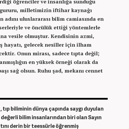
irdiği öğrenciler ve insanlığa sunduğu
 gururu, milletimizin iftihar kaynağı
n adını uluslararası bilim camiasında en
serleriyle ve öncülük ettiği yöntemlerle
na vesile olmuştur. Kendisinin azmi,
 hayatı, gelecek nesiller için ilham
ktir. Onun mirası, sadece tıpta değil;
danmışlığın en yüksek örneği olarak da
 başı sağ olsun. Ruhu şad, mekanı cennet
” , tıp biliminin dünya çapında saygı duyulan
n değerli bilim insanlarından biri olan Sayın
atını derin bir teessürle öğrenmiş