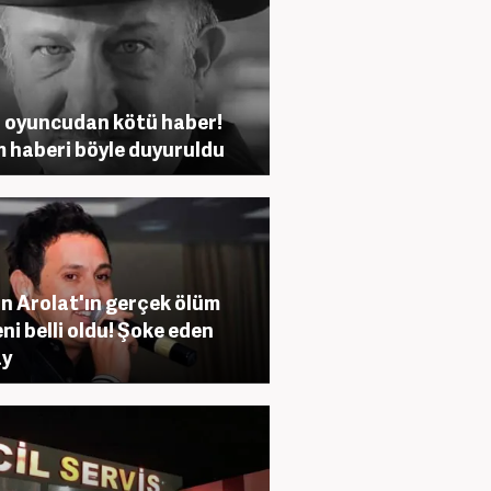
 oyuncudan kötü haber!
 haberi böyle duyuruldu
n Arolat'ın gerçek ölüm
ni belli oldu! Şoke eden
ay