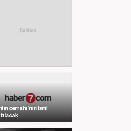
ılın cerrahı'nın ismi
tılacak