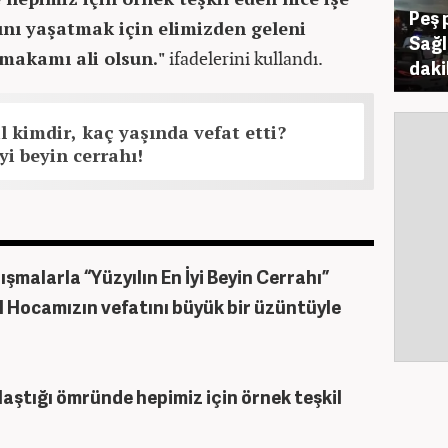
Peş 
ını yaşatmak için elimizden geleni
Sağl
makamı ali olsun."
ifadelerini kullandı.
daki
l kimdir, kaç yaşında vefat etti?
yi beyin cerrahı!
şmalarla “Yüzyılın En İyi Beyin Cerrahı”
il Hocamızın vefatını büyük bir üzüntüyle
klaştığı ömründe hepimiz için örnek teşkil