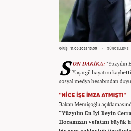
GİRİŞ
11.06.2025 13:05
GÜNCELLEME
S
ON DAKİKA
:
"Yüzyılın E
Yaşargil hayatını kaybetti
sosyal medya hesabından duyu
"NİCE İŞE İMZA ATMIŞTI"
Bakan Memişoğlu açıklamasın
“Yüzyılın En İyi Beyin Cerra
Hocamızın vefatını büyük b
bir asra yaklaştığı ömründe