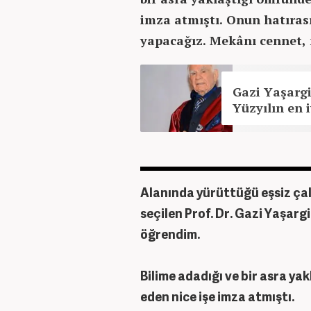
imza atmıştı. Onun hatıras
yapacağız. Mekânı cennet, 
Gazi Yaşargi
Yüzyılın en i
Alanında yürüttüğü eşsiz çalı
seçilen Prof. Dr. Gazi Yaşarg
öğrendim.
Bilime adadığı ve bir asra ya
eden nice işe imza atmıştı.