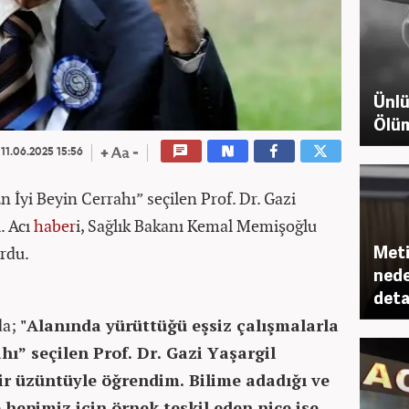
Ünlü
Ölüm
11.06.2025 15:56
n İyi Beyin Cerrahı” seçilen Prof. Dr. Gazi
. Acı
haber
i, Sağlık Bakanı Kemal Memişoğlu
Meti
rdu.
nede
det
da;
"Alanında yürüttüğü eşsiz çalışmalarla
hı” seçilen Prof. Dr. Gazi Yaşargil
ir üzüntüyle öğrendim. Bilime adadığı ve
 hepimiz için örnek teşkil eden nice işe