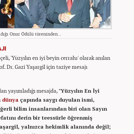
ldığı Onur Ödülü töreninden...
JI
i, 'Yüzyılın en iyi beyin cerrahı' olarak anılan
. Dr. Gazi Yaşargil için taziye mesajı
dan yayımladığı mesajda,
"Yüzyılın En İyi
n
dünya
çapında saygı duyulan ismi,
ğerli bilim insanlarından biri olan Sayın
efatını derin bir teessürle öğrenmiş
şargil, yalnızca hekimlik alanında değil;