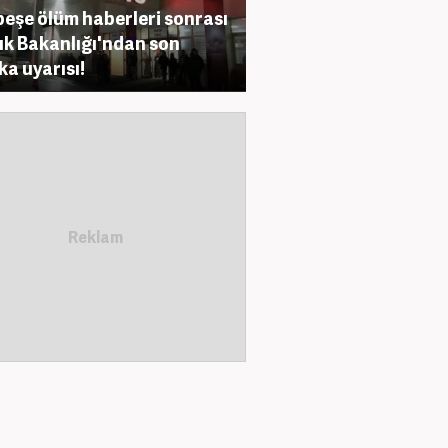
peşe ölüm haberleri sonrası
ık Bakanlığı'ndan son
ka uyarısı!