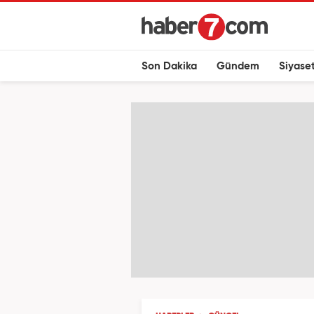
Son Dakika
Gündem
Siyase