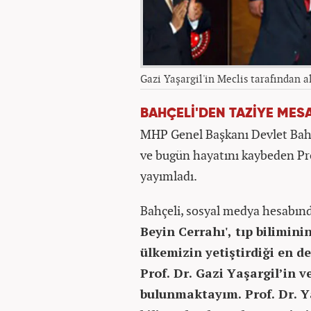
Gazi Yaşargil'in Meclis tarafından a
BAHÇELİ'DEN TAZİYE MESA
MHP Genel Başkanı Devlet Bahçel
ve bugün hayatını kaybeden Prof
yayımladı.
Bahçeli, sosyal medya hesabın
Beyin Cerrahı', tıp bilimini
ülkemizin yetiştirdiği en de
Prof. Dr. Gazi Yaşargil’in v
bulunmaktayım. Prof. Dr. Ya