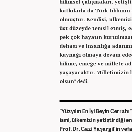
bilimsel çalışmaları, yetişt
katkılarla da Türk tıbbının
olmuştur. Kendisi, ülkemizi
üst düzeyde temsil etmiş, e
pek çok hayatın kurtulması
dehası ve insanlığa adanmış
kaynağı olmaya devam edece
bilime, emeğe ve millete a
yaşayacaktır. Milletimizin
olsun"
dedi.
“Yüzyılın En İyi Beyin Cerrahı
ismi, ülkemizin yetiştirdiği e
Prof. Dr. Gazi Yaşargil’in vef