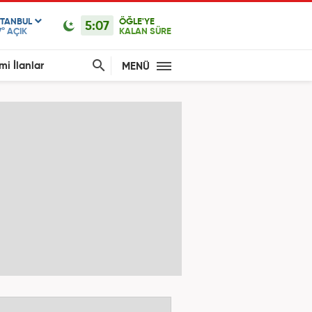
STANBUL
ÖĞLE'YE
5:07
7°
AÇIK
KALAN SÜRE
mi İlanlar
MENÜ