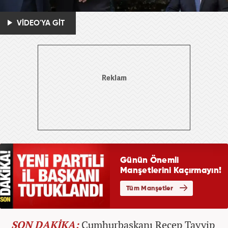
VİDEO'YA GİT
SON DAKİKA:
Cumhurbaşkanı Recep Tayyip