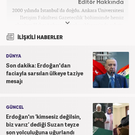
Editör Hakkında
2000 yılında İstanbul'da doğdu. Ankara Üniversitesi
İletişim Fakültesi Gazetecilik' bölümünde henüz
okurken HaberAnkara ve AnkaraMasası'nda çalıştı.
2022 yılındaki mezuniyetinin ardından Beyaz TV'de
İLİŞKİLİ HABERLER
'Haber Editörü' pozisyonunda görev aldı. 2024
yılının Şubat ayından itibaren Haber7'deki Gündem
Editörü kariyerine devam etmektedir.
DÜNYA
Son dakika: Erdoğan'dan
faciayla sarsılan ülkeye taziye
mesajı
GÜNCEL
Erdoğan'ın ‘kimsesiz değilsin,
biz varız’ dediği Suzan teyze
son yolculuğuna uğurlandı