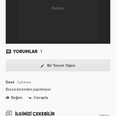
1
YORUMLAR
Bir Yorum Yapın
Dost
1 yıl önce
Bursa da neden yapılmıyor
Beğen
Cevapla
İLGİNİZİ ÇEKEBİLİR
Makroo