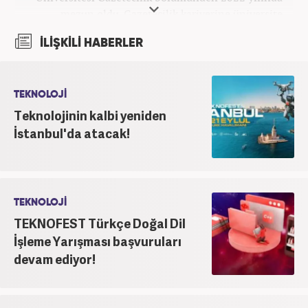
mezun oldu. Gazetecilik kariyerine üniversite
yıllarında okurken başladı. 4 yıldır aktif olarak
İLİŞKİLİ HABERLER
Gazetecilik kariyerini sürdürüyor. Meslek hayatına
Kanal 7 Medya Grubu'na bağlı Haber7.com'da
'Editör' olarak devam ediyor.
TEKNOLOJİ
Teknolojinin kalbi yeniden
İstanbul'da atacak!
TEKNOLOJİ
TEKNOFEST Türkçe Doğal Dil
İşleme Yarışması başvuruları
devam ediyor!