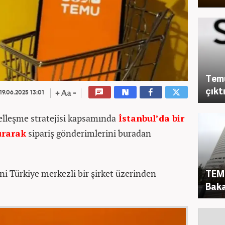
Temu
çıktı
19.06.2025 13:01
relleşme stratejisi kapsamında
İstanbul’da bir
urarak
sipariş gönderimlerini buradan
ni Türkiye merkezli bir şirket üzerinden
TEMU
Baka