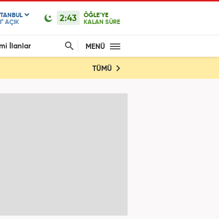
STANBUL
ÖĞLE'YE
2:43
8°
AÇIK
KALAN SÜRE
mi İlanlar
MENÜ
TÜMÜ