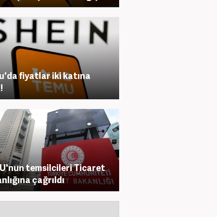
'da fiyatlar iki katına
!
'nun temsilcileri Ticaret
nlığına çağrıldı