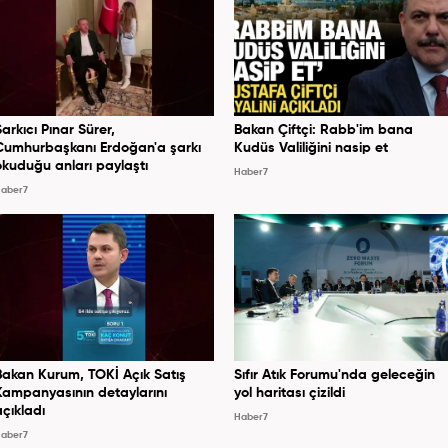
Şarkıcı Pınar Sürer,
Bakan Çiftçi: Rabb'im bana
Cumhurbaşkanı Erdoğan'a şarkı
Kudüs Valiliğini nasip et
okuduğu anları paylaştı
Haber7
aber7
Bakan Kurum, TOKİ Açık Satış
Sıfır Atık Forumu'nda geleceğin
Kampanyasının detaylarını
yol haritası çizildi
açıkladı
Haber7
aber7