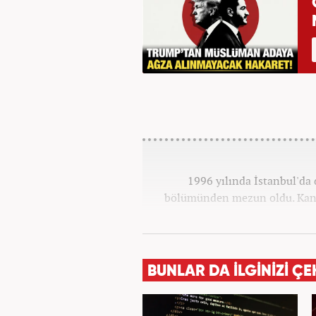
1996 yılında İstanbul'da 
bölümünden mezun oldu. Kana
BUNLAR DA İLGİNİZİ ÇE