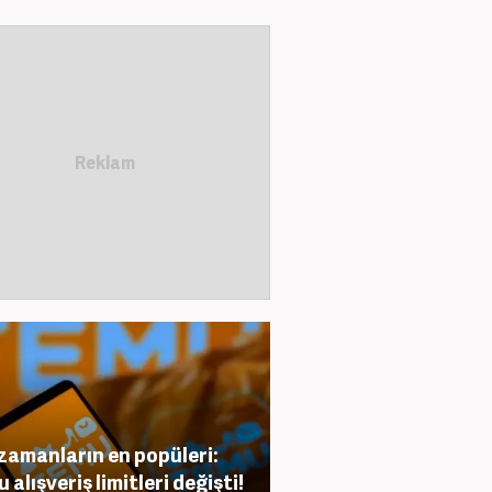
zamanların en popüleri:
 alışveriş limitleri değişti!