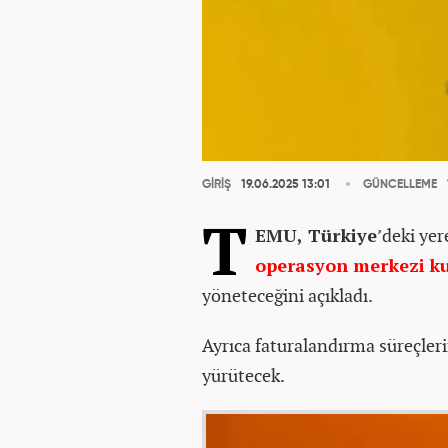
GİRİŞ
19.06.2025 13:01
GÜNCELLEME
T
EMU, Türkiye
’deki ye
operasyon merkezi
k
yöneteceğini açıkladı.
Ayrıca faturalandırma süreçleri
yürütecek.