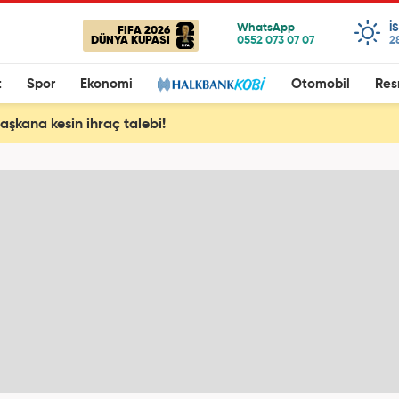
I
FIFA 2026
DÜNYA KUPASI
2
t
Spor
Ekonomi
Otomobil
Res
başkana kesin ihraç talebi!