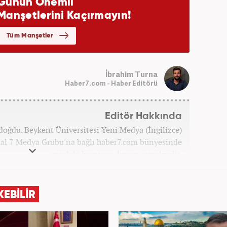
İbrahim Turna
Haber7.com - Haber Editörü
Editör Hakkında
doğdu. Beykent Üniversitesi Yeni Medya (İngilizce)
l 7 Medya Grubu'na bağlı haber7.com bünyesinde
mesleki hayatına devam etmektedir.
KEBİLİR