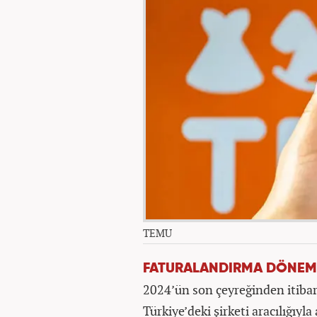
TEMU
FATURALANDIRMA DÖNEM
2024’ün son çeyreğinden itiba
Türkiye’deki şirketi aracılığıyl