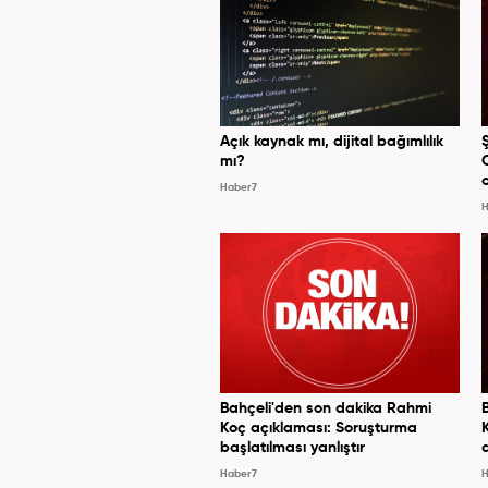
Açık kaynak mı, dijital bağımlılık
mı?
Haber7
H
Bahçeli'den son dakika Rahmi
Koç açıklaması: Soruşturma
başlatılması yanlıştır
Haber7
H