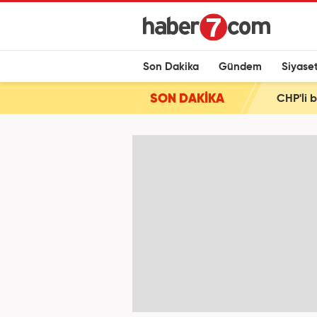
Son Dakika
Gündem
Siyase
SON DAKİKA
CHP'li 