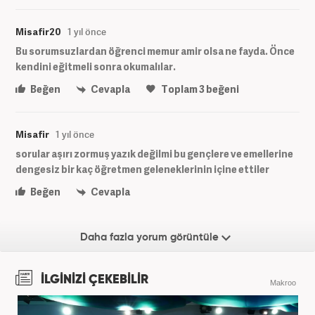
Misafir20
1 yıl önce
Bu sorumsuzlardan öğrenci memur amir olsa ne fayda. Önce
kendini eğitmeli sonra okumalılar.
Beğen
Cevapla
Toplam
3
beğeni
Misafir
1 yıl önce
sorular aşırı zormuş yazık değilmi bu gençlere ve emellerine
dengesiz bir kaç öğretmen geleneklerinin içine ettiler
Beğen
Cevapla
Daha fazla yorum görüntüle
İLGİNİZİ ÇEKEBİLİR
Makroo