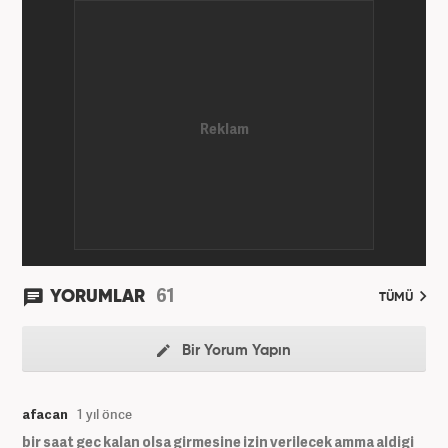
61
YORUMLAR
TÜMÜ
Bir Yorum Yapın
afacan
1 yıl önce
bir saat gec kalan olsa girmesine izin verilecek amma aldigi