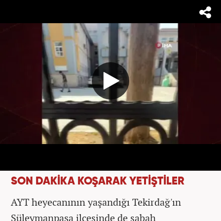
SON DAKİKA KOŞARAK YETİŞTİLER
AYT heyecanının yaşandığı Tekirdağ'ın
Süleymanpaşa ilçesinde de sabah