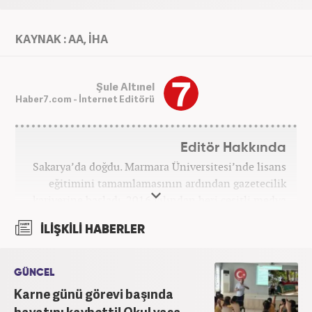
KAYNAK : AA, İHA
Şule Altınel
Haber7.com - İnternet Editörü
Editör Hakkında
Sakarya’da doğdu. Marmara Üniversitesi’nde lisans
eğitimini tamamlamasının ardından gazetecilik
kariyerine başladı. 2016 yılından beri çeşitli medya
kuruluşlarında çalıştı. 2025 Haziran ayından
İLİŞKİLİ HABERLER
itibaren Haber7’de ‘gündem editörü’ olarak
kariyerini sürdürmekte.
GÜNCEL
Karne günü görevi başında
hayatını kaybetti! Okul yasa