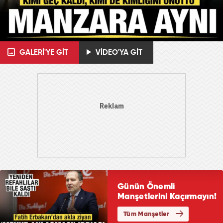
GALERİ'YE GİT
VİDEO'YA GİT