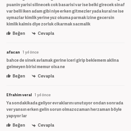
puanin yarisi silinecek cok basarisi var ise belki girecek sinaf
var belli iken adam gibi niye erken gitmezler yada kural ne ise
uymazlar kimlik yerine yuz okuma parmak izine gecersin
kimlik kalmis diye zorluk cikarmak sacmalik
Beğen
Cevapla
afacan
1 yıl önce
bahce de sinek avlamak gerine iceri girip beklemem aklina
gelmeyen birisi memur olsa ne
Beğen
Cevapla
Efrahim veral
1 yıl önce
Ya sondakikada geliyor evraklarını unutuyor ondan sonrada
ver yansın erken gelin sorun olmazozaman herzaman böyle
yapıyor lar
Beğen
Cevapla