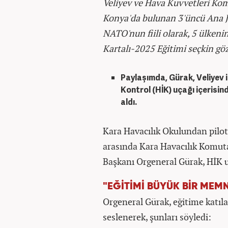
Veliyev ve Hava Kuvvetleri Kom
Konya'da bulunan 3'üncü Ana Je
NATO'nun fiili olarak, 5 ülkeni
Kartalı-2025 Eğitimi seçkin göz
Paylaşımda, Gürak, Veliyev 
Kontrol (HİK) uçağı içerisind
aldı.
Kara Havacılık Okulundan pilot
arasında Kara Havacılık Komut
Başkanı Orgeneral Gürak, HİK u
"EĞİTİMİ BÜYÜK BİR MEMN
Orgeneral Gürak, eğitime katılan
seslenerek, şunları söyledi: