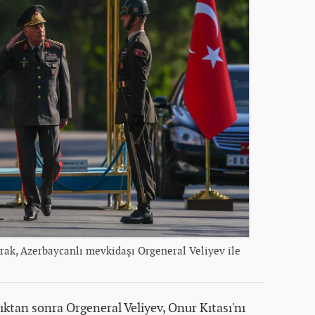
ak, Azerbaycanlı mevkidaşı Orgeneral Veliyev ile
dıktan sonra Orgeneral Veliyev, Onur Kıtası'nı