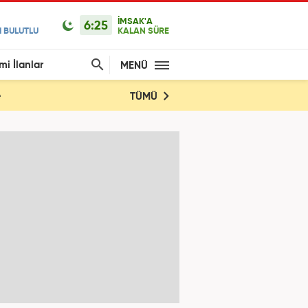
İMSAK'A
6:25
 BULUTLU
KALAN SÜRE
mi İlanlar
MENÜ
e
TÜMÜ