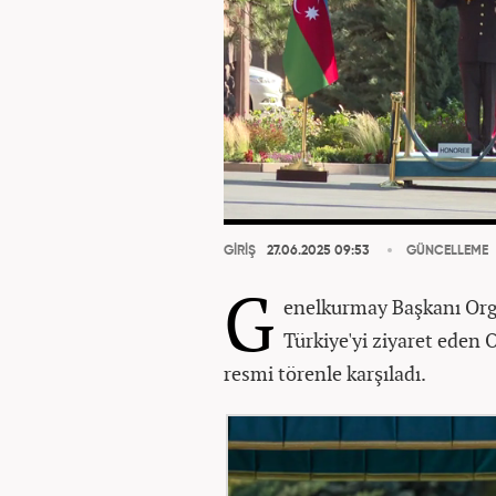
GİRİŞ
27.06.2025 09:53
GÜNCELLEME
G
enelkurmay Başkanı Orge
Türkiye'yi ziyaret eden 
resmi törenle karşıladı.