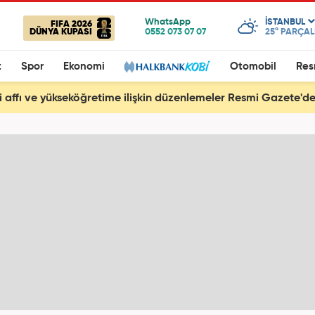
ISTANBUL
FIFA 2026
DÜNYA KUPASI
25°
PARÇALI
t
Spor
Ekonomi
Otomobil
Res
 affı ve yükseköğretime ilişkin düzenlemeler Resmi Gazete'd