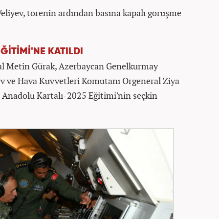
yev​​​​​​​, törenin ardından basına kapalı görüşme
İTİMİ'NE KATILDI
l Metin Gürak, Azerbaycan Genelkurmay
ev ve Hava Kuvvetleri Komutanı Orgeneral Ziya
ı Anadolu Kartalı-2025 Eğitimi'nin seçkin