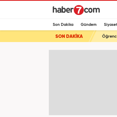
Son Dakika
Gündem
Siyase
SON DAKİKA
Öğrenci