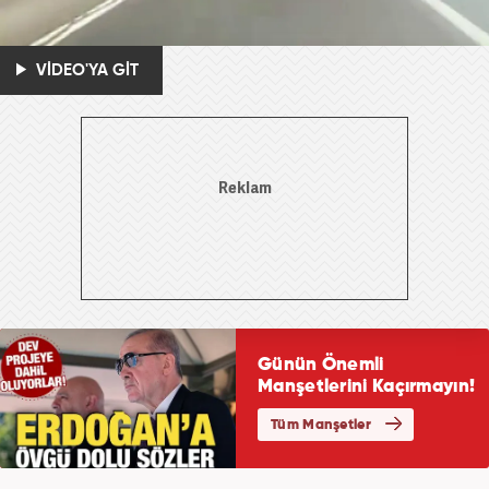
VİDEO'YA GİT