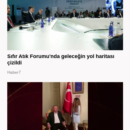
Sıfır Atık Forumu'nda geleceğin yol haritası
çizildi
Haber7