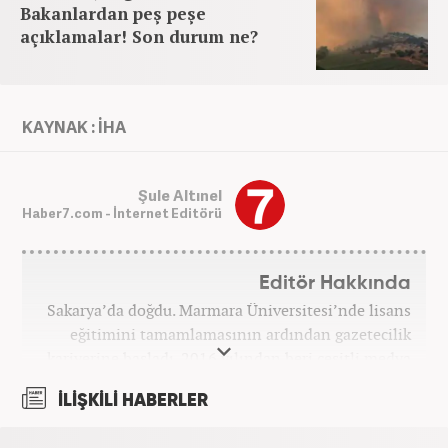
Bakanlardan peş peşe
açıklamalar! Son durum ne?
KAYNAK : İHA
Şule Altınel
Haber7.com - İnternet Editörü
Editör Hakkında
Sakarya’da doğdu. Marmara Üniversitesi’nde lisans
eğitimini tamamlamasının ardından gazetecilik
kariyerine başladı. 2016 yılından beri çeşitli medya
kuruluşlarında çalıştı. 2025 Haziran ayından
İLİŞKİLİ HABERLER
itibaren Haber7’de ‘gündem editörü’ olarak
kariyerini sürdürmekte.