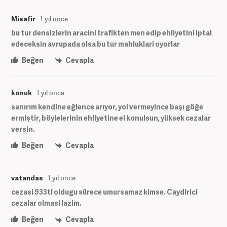
Misafir
1 yıl önce
bu tur densizlerin aracini trafikten men edip ehliyetini iptal
edeceksin avrupada olsa bu tur mahluklari oyorlar
Beğen
Cevapla
konuk
1 yıl önce
sanırım kendine eğlence arıyor, yol vermeyince başı göğe
ermiştir, böylelerinin ehliyetine el konulsun, yüksek cezalar
versin.
Beğen
Cevapla
vatandas
1 yıl önce
cezasi 933tl oldugu sürece umursamaz kimse. Caydirici
cezalar olmasi lazim.
Beğen
Cevapla