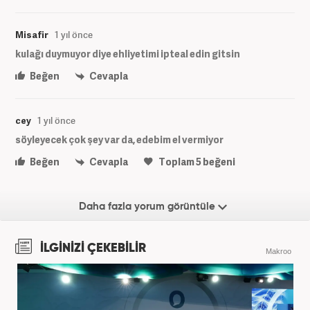
Misafir
1 yıl önce
kulağı duymuyor diye ehliyetimi ipteal edin gitsin
Beğen
Cevapla
cey
1 yıl önce
söyleyecek çok şey var da, edebim el vermiyor
Beğen
Cevapla
Toplam
5
beğeni
Daha fazla yorum görüntüle
İLGİNİZİ ÇEKEBİLİR
Makroo