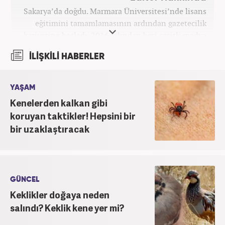
Sakarya’da doğdu. Marmara Üniversitesi’nde lisans
eğitimini tamamlamasının ardından gazetecilik
kariyerine başladı. 2016 yılından beri çeşitli medya
kuruluşlarında çalıştı. 2025 Haziran ayından
İLİŞKİLİ HABERLER
itibaren Haber7’de ‘gündem editörü’ olarak
kariyerini sürdürmekte.
YAŞAM
Kenelerden kalkan gibi
koruyan taktikler! Hepsini bir
bir uzaklaştıracak
GÜNCEL
Keklikler doğaya neden
salındı? Keklik kene yer mi?