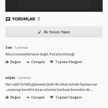
2
YORUMLAR
Bir Yorum Yapın
Zeki
1 yıl önce
ikinci resimdeki kene değil. Patates böceği
Beğen
Cevapla
Toplam
3
beğeni
müjde
1 yıl önce
Her vakit örtülü giyinmek iyidir iki cihan içinde faydası var
..soyunup kendini dışarı atanlar korksun keneden de...
Beğen
Cevapla
Toplam
1
beğeni