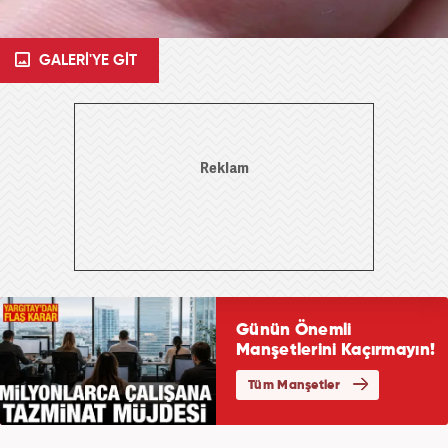
GALERİ'YE GİT