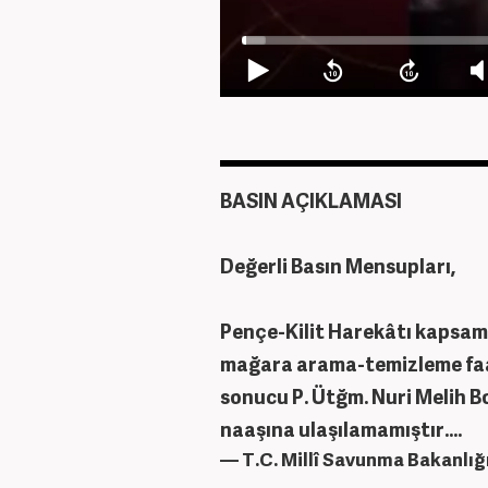
BASIN AÇIKLAMASI
Değerli Basın Mensupları,
Pençe-Kilit Harekâtı kapsamı
mağara arama-temizleme faali
sonucu P. Ütğm. Nuri Melih B
naaşına ulaşılamamıştır.…
— T.C. Millî Savunma Bakanlı