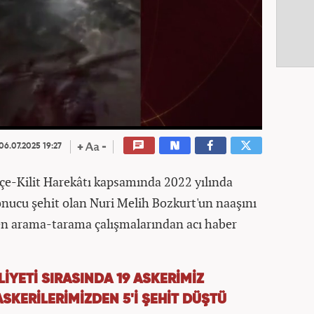
06.07.2025 19:27
e-Kilit Harekâtı kapsamında 2022 yılında
 sonucu şehit olan Nuri Melih Bozkurt'un naaşını
n arama-tarama çalışmalarından acı haber
YETİ SIRASINDA 19 ASKERİMİZ
ASKERİLERİMİZDEN 5'İ ŞEHİT DÜŞTÜ