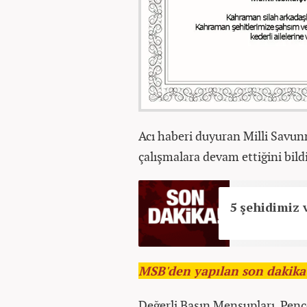
Acı haberi duyuran Milli Savu
çalışmalara devam ettiğini bildi
5 şehidimiz 
MSB'den yapılan son dakika 
Değerli Basın Mensupları, Pen