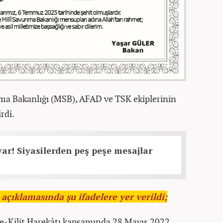
nma Bakanlığı (MSB), AFAD ve TSK ekiplerinin
rdi.
var! Siyasilerden peş peşe mesajlar
açıklamasında şu ifadelere yer verildi;
çe-Kilit Harekâtı kapsamında 28 Mayıs 2022