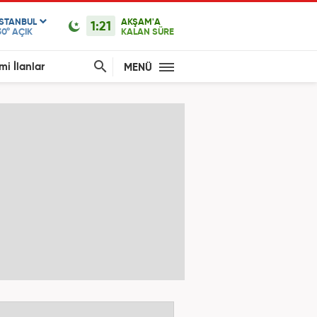
ISTANBUL
AKŞAM'A
1:21
30°
AÇIK
KALAN SÜRE
mi İlanlar
MENÜ