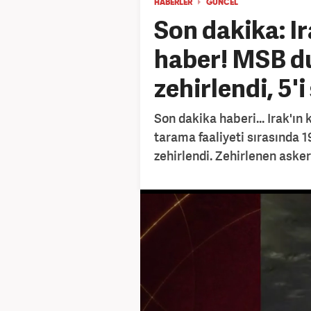
HABERLER
GÜNCEL
Son dakika: I
haber! MSB du
zehirlendi, 5'i
Son dakika haberi... Irak'ı
tarama faaliyeti sırasında 
zehirlendi. Zehirlenen asker