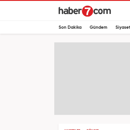
Son Dakika
Gündem
Siyase