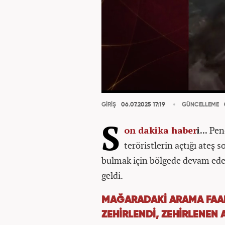
GİRİŞ
06.07.2025 17:19
GÜNCELLEME
S
on dakika
haber
i...
Penç
teröristlerin açtığı ateş
bulmak için bölgede devam ede
geldi.
MAĞARADAKİ ARAMA FAALİ
ZEHİRLENDİ, ZEHİRLENEN 