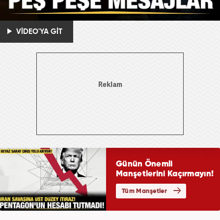
VİDEO'YA GİT