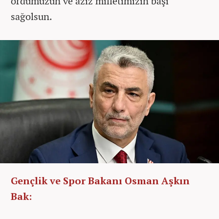
ordumuzun ve aziz milletimizin başı
sağolsun.
Gençlik ve Spor Bakanı Osman Aşkın
Bak: