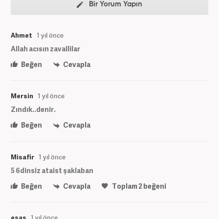
Bir Yorum Yapın
Ahmet
1 yıl önce
Allah acısın zavallilar
Beğen
Cevapla
Mersin
1 yıl önce
Zındık..denir.
Beğen
Cevapla
Misafir
1 yıl önce
5 6dinsiz ataist şaklaban
Beğen
Cevapla
Toplam
2
beğeni
esas
1 yıl önce