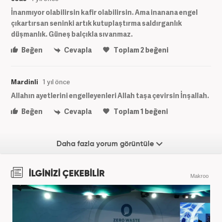
İnanmıyor olabilirsin kafir olabilirsin. Ama inanana engel
çıkartırsan seninki artık kutuplaştırma saldırganlık
düşmanlık. Güneş balçıkla sıvanmaz.
Beğen
Cevapla
Toplam
2
beğeni
Mardinli
1 yıl önce
Allahın ayetlerini engelleyenleri Allah taşa çevirsin İnşallah.
Beğen
Cevapla
Toplam
1
beğeni
Daha fazla yorum görüntüle
İLGİNİZİ ÇEKEBİLİR
Makroo