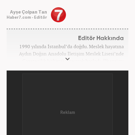
Ayşe Çolpan Tan
Haber7.com - Editör
Editör Hakkında
1990 yılında İstanbul’da doğdu. Meslek hayatına
Aydın Doğan Anadolu İletişim Meslek Lisesi’nde
Gazetecilik bölümü okuyarak başladı. İlk stajını
Hürriyet Gazetesi’nde yaptı. Üniversiteyi ise
İstanbul Üniversitesi Radyo Televizyon Yayımcılığı
bölümünde tamamladı. 2009 yılında Milliyet
Gazetesi’nde internet haberciliğine başladı. 15
senelik kariyerinde çok sayıda gazete, haber portalı
ve televizyon bulunmaktadır. Meslek hayatına
Haber7.com’da “Gündem Editörü” olarak devam
etmektedir. Evli ve 2 çocuk annesidir.