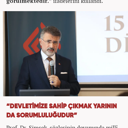
görülmektedir.”
ifadelerini kullandı.
“DEVLETİMİZE SAHİP ÇIKMAK YARININ
DA SORUMLULUĞUDUR”
Prof. Dr. Şimşek, sözlerinin devamında millî