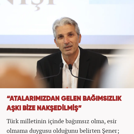
“ATALARIMIZDAN GELEN BAĞIMSIZLIK
AŞKI BİZE NAKŞEDİLMİŞ”
Türk milletinin içinde bağımsız olma, esir
olmama duygusu olduğunu belirten Şener;