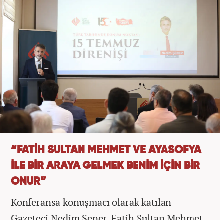
“FATİH SULTAN MEHMET VE AYASOFYA
İLE BİR ARAYA GELMEK BENİM İÇİN BİR
ONUR”
Konferansa konuşmacı olarak katılan
Gazeteci Nedim Şener, Fatih Sultan Mehmet