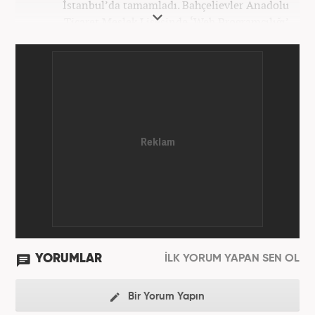
İstanbul’da tamamladı. Bahçelievler Anadolu
Ticaret Meslek Lisesinde ‘Web Programcılığı’
bölümünden mezun oldu. Yüksek öğrenimini,
Atatürk Üniversitesinde ‘Yeni Medya ve Gazetecilik’
mezunu olarak tamamladı. Gazeteciliğe ilk adımını
2011 yılında attı. 13 yıllık profesyonel meslek
hayatında SEO içerik ve muhabirlik de dahil olmak
üzere ağırlıklı olarak gündem, dünya, ekonomi, spor
ve teknoloji kategorilerinde birçok haber ve
röportaja imza atarak galeri ve video hazırladı.
Bahadır Alemdar, meslek hayatına Haber7.com'da
aktif olarak devam etmektedir.
YORUMLAR
İLK YORUM YAPAN SEN OL
Bir Yorum Yapın