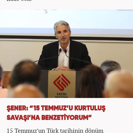
ŞENER: “15 TEMMUZ’U KURTULUŞ
SAVAŞI’NA BENZETİYORUM”
15 Temmuz’un Türk tarihinin dönüm