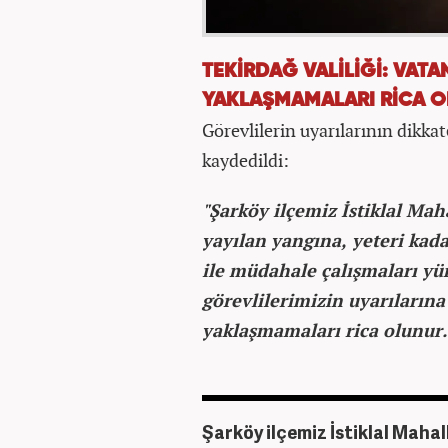
TEKİRDAĞ VALİLİĞİ: VAT
YAKLAŞMAMALARI RİCA 
Görevlilerin uyarılarının dikka
kaydedildi:
"Şarköy ilçemiz İstiklal Mah
yayılan yangına, yeteri kad
ile müdahale çalışmaları yü
görevlilerimizin uyarıların
yaklaşmamaları rica olunur.
Şarköy ilçemiz İstiklal Mahal