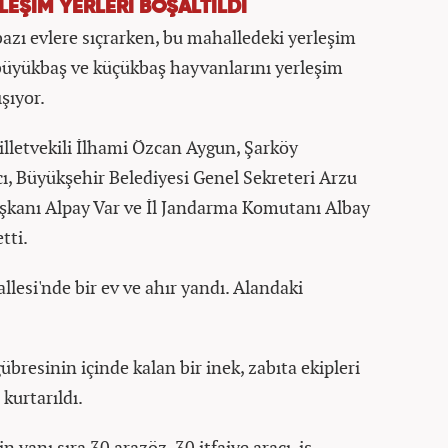
RLEŞİM YERLERİ BOŞALTILDI
azı evlere sıçrarken, bu mahalledeki yerleşim
, büyükbaş ve küçükbaş hayvanlarını yerleşim
şıyor.
lletvekili İlhami Özcan Aygun, Şarköy
 Büyükşehir Belediyesi Genel Sekreteri Arzu
aşkanı Alpay Var ve İl Jandarma Komutanı Albay
tti.
llesi'nde bir ev ve ahır yandı. Alandaki
bresinin içinde kalan bir inek, zabıta ekipleri
kurtarıldı.
 yanı sıra 30 arazöz, 30 itfaiye aracı, iş