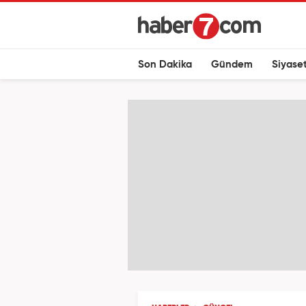
Son Dakika
Gündem
Siyase