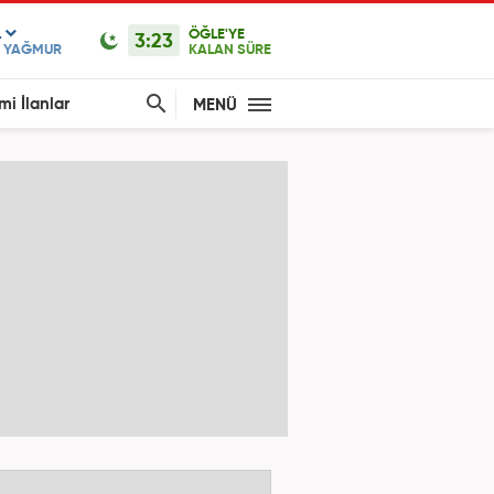
L
ÖĞLE'YE
3:23
F YAĞMUR
KALAN SÜRE
mi İlanlar
MENÜ