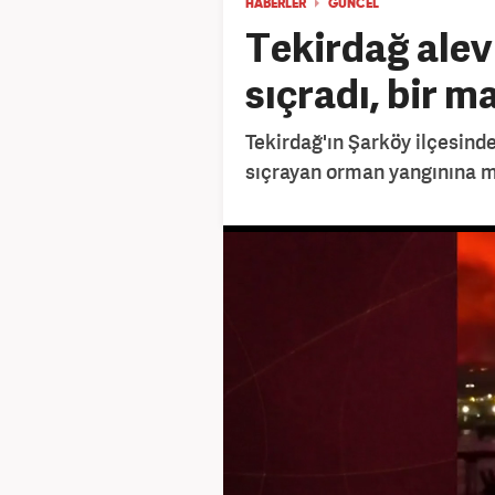
HABERLER
GÜNCEL
Tekirdağ alev
sıçradı, bir m
Tekirdağ'ın Şarköy ilçesind
sıçrayan orman yangınına m