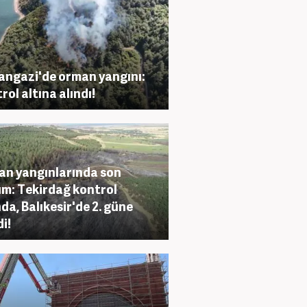
angazi'de orman yangını:
rol altına alındı!
n yangınlarında son
m: Tekirdağ kontrol
nda, Balıkesir'de 2. güne
di!