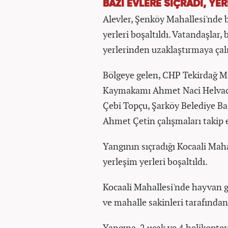
BAZI EVLERE SIÇRADI, YE
Alevler, Şenköy Mahallesi'nde b
yerleri boşaltıldı. Vatandaşlar
yerlerinden uzaklaştırmaya çalı
Bölgeye gelen, CHP Tekirdağ Mi
Kaymakamı Ahmet Naci Helvacı,
Çebi Topçu, Şarköy Belediye B
Ahmet Çetin çalışmaları takip e
Yangının sıçradığı Kocaali Maha
yerleşim yerleri boşaltıldı.
Kocaali Mahallesi'nde hayvan gü
ve mahalle sakinleri tarafından 
Yangına, 2 uçak ve 4 helikopterin