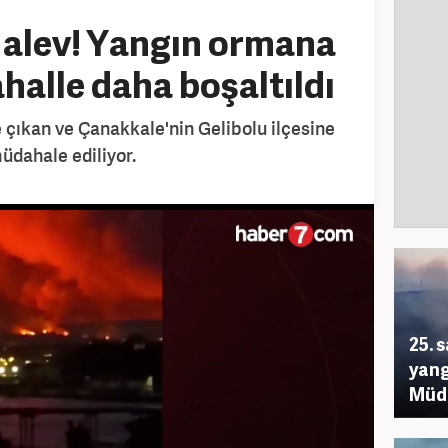
 alev! Yangın ormana
ahalle daha boşaltıldı
e çıkan ve Çanakkale'nin Gelibolu ilçesine
üdahale ediliyor.
25. 
yang
Müda