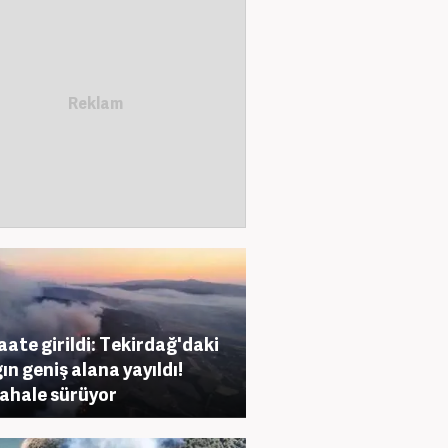
saate girildi: Tekirdağ'daki
ın geniş alana yayıldı!
hale sürüyor