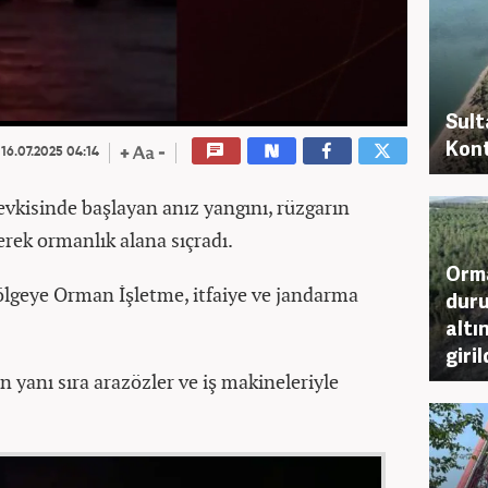
Sult
Kont
16.07.2025 04:14
evkisinde başlayan anız yangını, rüzgarın
erek ormanlık alana sıçradı.
Orma
ölgeye Orman İşletme, itfaiye ve jandarma
duru
altı
giril
n yanı sıra arazözler ve iş makineleriyle