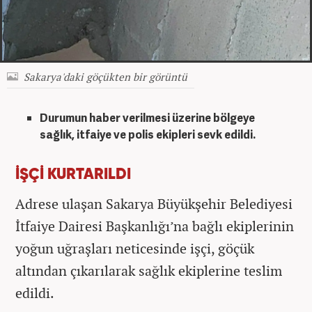
Sakarya'daki göçükten bir görüntü
Durumun haber verilmesi
üzerine bölgeye
sa
ğlık, itfaiye ve polis ekipleri sevk edildi.
İŞÇİ KURTARILDI
Adrese ulaşan Sakarya B
üyük
şehir Belediyesi
İtfaiye Dairesi Başkanlığı’na bağlı ekiplerinin
yoğun uğraşları neticesinde iş
çi, göçük
alt
ından
ç
ıkarılarak sağlık ekiplerine teslim
edildi.