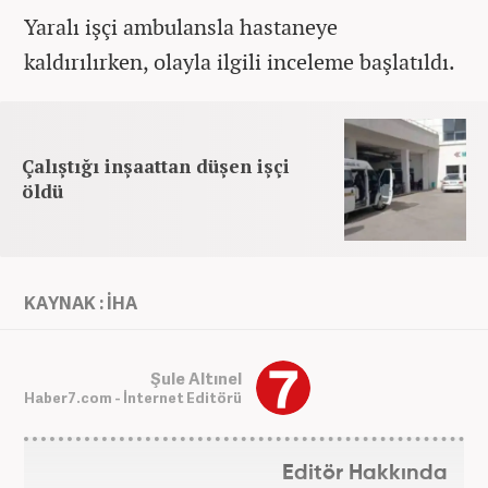
Yaralı iş
çi ambulansla hastaneye
kald
ırılırken, olayla ilgili inceleme başlatıldı.
Çalıştığı inşaattan düşen işçi
öldü
KAYNAK : İHA
Şule Altınel
Haber7.com - İnternet Editörü
Editör Hakkında