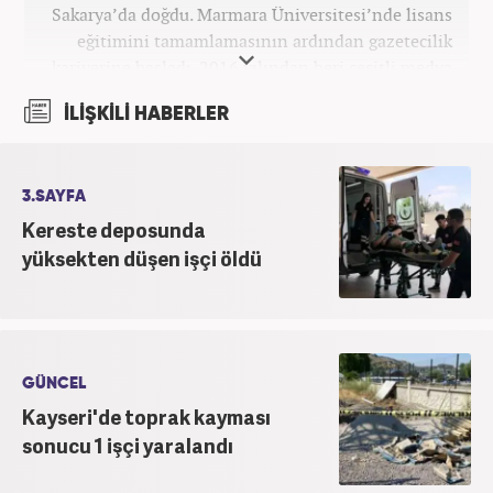
Sakarya’da doğdu. Marmara Üniversitesi’nde lisans
eğitimini tamamlamasının ardından gazetecilik
kariyerine başladı. 2016 yılından beri çeşitli medya
kuruluşlarında çalıştı. 2025 Haziran ayından
İLİŞKİLİ HABERLER
itibaren Haber7’de ‘gündem editörü’ olarak
kariyerini sürdürmekte.
3.SAYFA
Kereste deposunda
yüksekten düşen işçi öldü
GÜNCEL
Kayseri'de toprak kayması
sonucu 1 işçi yaralandı