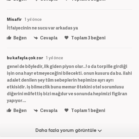
Misafir
1 yıl önce
İtfaiyecinin ne sucu var arkadas ya
Beğen
Cevapla
Toplam
3
beğeni
bu kafayla çok zor
1 yıl önce
genel de böyledir, ilk giden piyon olur..! o da torpille girdiği
işin ona hayr etmeyeceğini bilecekti. onun kusuru da bu. ilahi
adalet denilen şey tüm sebeplerin hepimize ayrı ayrı
etkisidir. iş bilmezlik bunu memur ötekini otel sorumlusu
diğerini müfettiş bizi mağdur ve sonunda hepimizi figüran
yapıyor...
Beğen
Cevapla
Toplam
1
beğeni
Daha fazla yorum görüntüle