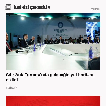
İLGİNİZİ ÇEKEBİLİR
Makroo
Sıfır Atık Forumu'nda geleceğin yol haritası
çizildi
Haber7