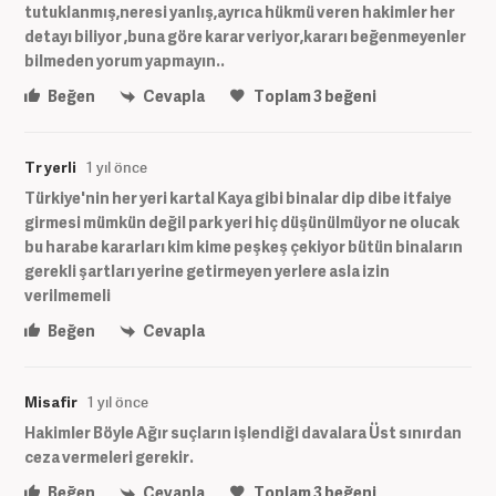
tutuklanmış,neresi yanlış,ayrıca hükmü veren hakimler her
detayı biliyor ,buna göre karar veriyor,kararı beğenmeyenler
bilmeden yorum yapmayın..
Beğen
Cevapla
Toplam
3
beğeni
Tr yerli
1 yıl önce
Türkiye'nin her yeri kartal Kaya gibi binalar dip dibe itfaiye
girmesi mümkün değil park yeri hiç düşünülmüyor ne olucak
bu harabe kararları kim kime peşkeş çekiyor bütün binaların
gerekli şartları yerine getirmeyen yerlere asla izin
verilmemeli
Beğen
Cevapla
Misafir
1 yıl önce
Hakimler Böyle Ağır suçların işlendiği davalara Üst sınırdan
ceza vermeleri gerekir.
Beğen
Cevapla
Toplam
3
beğeni