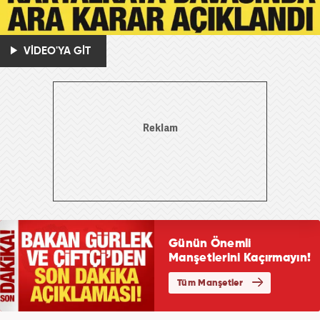
VİDEO'YA GİT