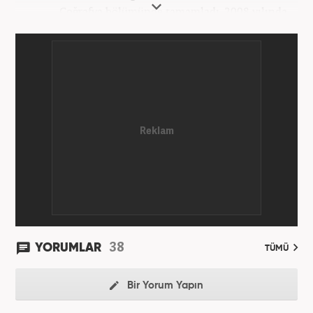
Coğrafya bölümünde tamamladı. 2008 yılında
Haber7.com'da gazetecilik mesleğine ilk adımını
attı. 15 yıllık profesyonel editörlük kariyerinde tüm
kategorilerde görev yaptı. Meslek hayatına
Haber7.com'da 'Güncel/Siyaset Sorumlu Editörü'
olarak devam etmektedir.
38
YORUMLAR
TÜMÜ
Bir Yorum Yapın