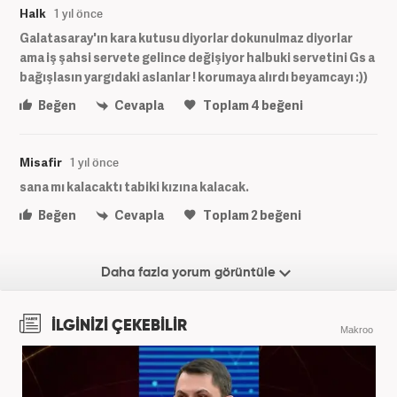
Halk
1 yıl önce
Galatasaray'ın kara kutusu diyorlar dokunulmaz diyorlar
ama iş şahsi servete gelince değişiyor halbuki servetini Gs a
bağışlasın yargıdaki aslanlar ! korumaya alırdı beyamcayı :))
Beğen
Cevapla
Toplam
4
beğeni
Misafir
1 yıl önce
sana mı kalacaktı tabiki kızına kalacak.
Beğen
Cevapla
Toplam
2
beğeni
Daha fazla yorum görüntüle
İLGİNİZİ ÇEKEBİLİR
Makroo