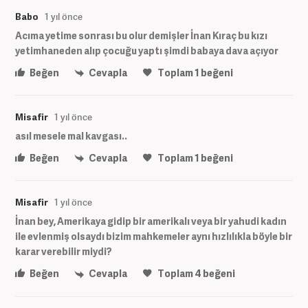
Babo
1 yıl önce
Acıma yetime sonrası bu olur demişler İnan Kıraç bu kızı
yetimhaneden alıp çocuğu yaptı şimdi babaya dava açıyor
Beğen
Cevapla
Toplam
1
beğeni
Misafir
1 yıl önce
asıl mesele mal kavgası..
Beğen
Cevapla
Toplam
1
beğeni
Misafir
1 yıl önce
İnan bey, Amerikaya gidip bir amerikalı veya bir yahudi kadın
ile evlenmiş olsaydı bizim mahkemeler aynı hızlılıkla böyle bir
karar verebilir miydi?
Beğen
Cevapla
Toplam
4
beğeni