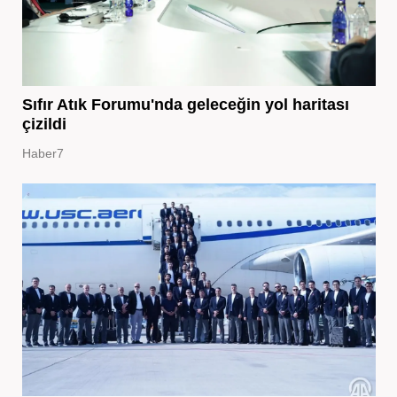
Sıfır Atık Forumu'nda geleceğin yol haritası
çizildi
Haber7