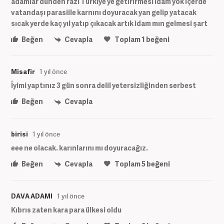
adamlar dünden razı Türkiye ye getirirmesı idam yok içerde
vatandaşı parasiile karnını doyuracak yan gelip yatacak
sıcak yerde kaç yıl yatıp çıkacak artık idam mın gelmesi şart
Beğen
Cevapla
Toplam
1
beğeni
Misafir
1 yıl önce
İyimi yaptınız 3 gün sonra delil yetersizliğinden serbest
Beğen
Cevapla
birisi
1 yıl önce
eee ne olacak. karınlarını mı doyuracağız.
Beğen
Cevapla
Toplam
5
beğeni
DAVA ADAMI
1 yıl önce
Kıbrıs zaten kara para ülkesi oldu