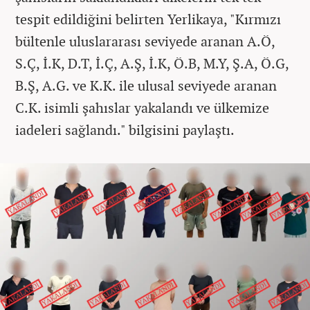
tespit edildiğini belirten Yerlikaya, "Kırmızı
bültenle uluslararası seviyede aranan A.Ö,
S.Ç, İ.K, D.T, İ.Ç, A.Ş, İ.K, Ö.B, M.Y, Ş.A, Ö.G,
B.Ş, A.G. ve K.K. ile ulusal seviyede aranan
C.K. isimli şahıslar yakalandı ve ülkemize
iadeleri sağlandı." bilgisini paylaştı.