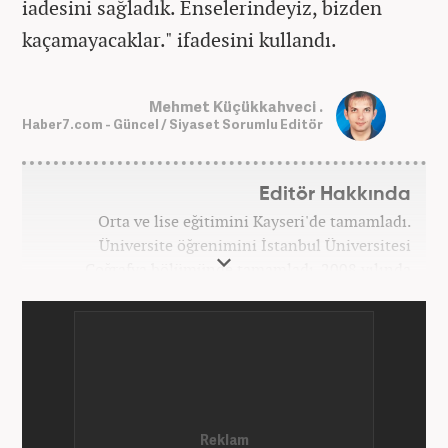
iadesini sağladık. Enselerindeyiz, bizden
kaçamayacaklar." ifadesini kullandı.
Mehmet Küçükkahveci .
Haber7.com - Güncel / Siyaset Sorumlu Editör
Editör Hakkında
Orta ve lise eğitimini Kayseri'de tamamladı.
Üniversite öğrenimini İstanbul Üniversitesi
Coğrafya bölümünde tamamladı. 2008 yılında
Haber7.com'da gazetecilik mesleğine ilk adımını
attı. 15 yıllık profesyonel editörlük kariyerinde tüm
kategorilerde görev yaptı. Meslek hayatına
Haber7.com'da 'Güncel/Siyaset Sorumlu Editörü'
olarak devam etmektedir.